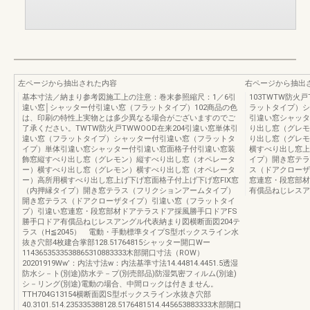
左ページから抽出された内容
右ページから抽出
基本寸法／納まり参考図施工上の注意：巻末参照縮尺：1／6引
103TWTW防火
違い窓│シャッター付引違い窓（フラットタイプ）102商品の色
ラットタイプ）シ
は、印刷の特性上実物とは多少異なる場合がございますのでご
引違い窓シャッタ
了承ください。TWTW防火戸TWWOOD在来204引違い窓単体引
り出し窓（グレモ
違い窓（フラットタイプ）シャッター付引違い窓（フラットタ
り出し窓（グレモ
イプ）単体引違い窓シャッター付引違い窓面格子付引違い窓装
横すべり出し窓上
飾窓縦すべり出し窓（グレモン）縦すべり出し窓（オペレータ
イプ）開き窓テラ
ー）横すべり出し窓（グレモン）横すべり出し窓（オペレータ
ス（ドアクローザ
ー）高所用横すべり出し窓上げ下げ窓面格子付上げ下げ窓FIX窓
窓連窓・段窓部材
（内押縁タイプ）開き窓テラス（フリクションアームタイプ）
有償品ねじレスア
開き窓テラス（ドアクローザタイプ）引違い窓（フラットタイ
プ）引違い窓連窓・段窓部材ドアテラスドア採風勝手口ドアFS
勝手口ドア有償品ねじレスアングル代表納まり図横断面図204テ
ラス（H≦2045） 電動・手動標準タイプS型ボックスライン水
抜き穴部4枚建合掌部128.51764815シャッター開口Wー
1143653533538865310883333木部開口寸法（ROW）
20201919Ww’：内法寸法w：内法基準寸法14.44814.4451.5透湿
防水シ－ト(別途)防水テ－プ(別売部品)防湿気密フィルム(別途)
シ－リング(別途)電動の場合、中間ロックは付きません。
TTH704G13154横断面図S型ボックスライン水抜き穴部
40.3101.514.235335388128.5176481514.445653883333木部開口