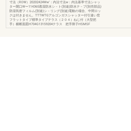
寸法（ROW）20202424Ww’：内法寸法w：内法基準寸法シャッ
ター開口Wー114365透湿防水シ－ト(別途)防水テ－プ(別売部品)
防湿気密フィルム(別途)シ－リング(別途)電動の場合、中間ロッ
クは付きません。TTTWTGアルゴンガスシャッター付引違い窓
フラットタイプ標準タイプテラス（２０４）ねじ付（大型把
手）横断面図H704G13159204テラス 把手障子HSMSF