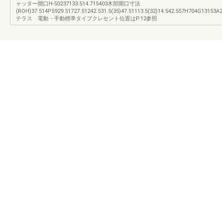
ャッター開口H-50237133.514.715403木部開口寸法
(ROH)37.514P5929.51727.51242.531.5(35)47.51113.5(32)14.542.557H704G13153A
テラス 電動・手動標準タイプクレセント位置はP.12参照