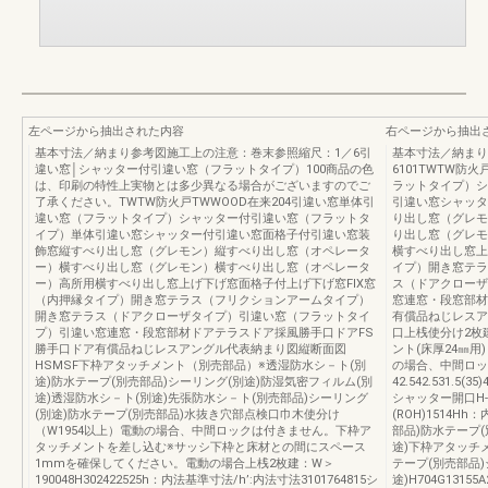
左ページから抽出された内容
右ページから抽出
基本寸法／納まり参考図施工上の注意：巻末参照縮尺：1／6引
基本寸法／納まり
違い窓│シャッター付引違い窓（フラットタイプ）100商品の色
6101TWTW防
は、印刷の特性上実物とは多少異なる場合がございますのでご
ラットタイプ）シ
了承ください。TWTW防火戸TWWOOD在来204引違い窓単体引
引違い窓シャッタ
違い窓（フラットタイプ）シャッター付引違い窓（フラットタ
り出し窓（グレモ
イプ）単体引違い窓シャッター付引違い窓面格子付引違い窓装
り出し窓（グレモ
飾窓縦すべり出し窓（グレモン）縦すべり出し窓（オペレータ
横すべり出し窓上
ー）横すべり出し窓（グレモン）横すべり出し窓（オペレータ
イプ）開き窓テラ
ー）高所用横すべり出し窓上げ下げ窓面格子付上げ下げ窓FIX窓
ス（ドアクローザ
（内押縁タイプ）開き窓テラス（フリクションアームタイプ）
窓連窓・段窓部材
開き窓テラス（ドアクローザタイプ）引違い窓（フラットタイ
有償品ねじレスア
プ）引違い窓連窓・段窓部材ドアテラスドア採風勝手口ドアFS
口上桟使分け2枚
勝手口ドア有償品ねじレスアングル代表納まり図縦断面図
ント(床厚24㎜用
HSMSF下枠アタッチメント（別売部品）※透湿防水シ－ト(別
の場合、中間ロッ
途)防水テープ(別売部品)シーリング(別途)防湿気密フィルム(別
42.542.531.5(35)
途)透湿防水シ－ト(別途)先張防水シ－ト(別売部品)シーリング
シャッター開口H-40
(別途)防水テープ(別売部品)水抜き穴部点検口巾木使分け
(ROH)1514H
（W1954以上）電動の場合、中間ロックは付きません。下枠ア
部品)防水テープ(
タッチメントを差し込む※サッシ下枠と床材との間にスペース
途)下枠アタッチ
1mmを確保してください。電動の場合上桟2枚建：W＞
テープ(別売部品)
190048H302422525h：内法基準寸法/h’:内法寸法3101764815シ
途)H704G1315