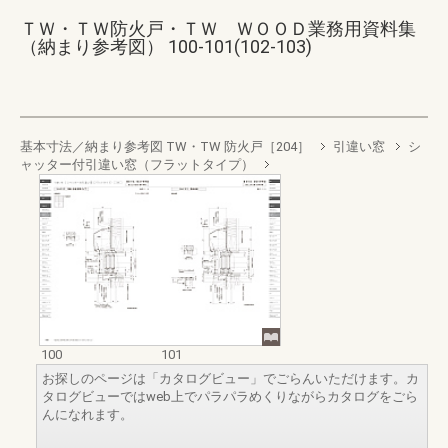
ＴＷ・ＴＷ防火戸・ＴＷ ＷＯＯＤ業務用資料集
（納まり参考図） 100-101(102-103)
基本寸法／納まり参考図 TW・TW 防火戸［204］
引違い窓
シ
ャッター付引違い窓（フラットタイプ）
100
101
お探しのページは「カタログビュー」でごらんいただけます。カ
タログビューではweb上でパラパラめくりながらカタログをごら
んになれます。