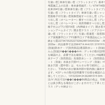
引違い窓│単体引違い窓（フラットタイプ）基本
考図施工上の注意：巻末参照縮尺：1／6TWTW防
在来204引違い窓単体引違い窓（フラットタイプ
引違い窓（フラットタイプ）単体引違い窓シャッ
窓面格子付引違い窓装飾窓縦すべり出し窓（グレ
り出し窓（オペレーター）横すべり出し窓（グレ
り出し窓（オペレーター）高所用横すべり出し窓
格子付上げ下げ窓FIX窓（内押縁タイプ）開き窓
ションアームタイプ）開き窓テラス（ドアクロー
違い窓（フラットタイプ）引違い窓連窓・段窓部
ドア採風勝手口ドアFS勝手口ドア有償品ねじレ
納まり図2273473525227320624815454533w’
2035w：内法基準寸法25W4714.4※A101.51919
(別途)防水テ－プ(別売部品)透湿防水シ－ト(別途
ルム(別途)H��G���A※A：デッキの取付説
を確認の上、必要寸法を確保してくださいH縦断
水テープ（別売部品）先張防水シ－ト（別売部品
－ト（別途）水抜き穴部※1シーリング（別途）※
抜き穴部（図中部）は、モルタル等で絶対に、ふ
ださい。下枠内の水が躯体内部や室内側に漏水す
ます。※2デッキの取付説明書等で仕様を確認の
保してください。13152324※2※262481519.5
法/h’:内法寸法H��G���B6商品の色は、印
とは多少異なる場合がございますのでご了承くだ
ラス（デッキ納まり）