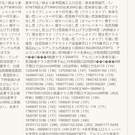
寸法／納まり参
基本寸法／納まり参考図施工上の注意：巻末参照縮尺：1／
火戸TWWOOD
6TWTW防火戸TWWOOD在来204引違い窓単体引違い窓（フラ
）シャッター付
ットタイプ）シャッター付引違い窓（フラットタイプ）単体引
ター付引違い
違い窓シャッター付引違い窓面格子付引違い窓装飾窓縦すべり
モン）縦すべ
出し窓（グレモン）縦すべり出し窓（オペレーター）横すべり
モン）横すべ
出し窓（グレモン）横すべり出し窓（オペレーター）高所用横
上げ下げ窓面
すべり出し窓上げ下げ窓面格子付上げ下げ窓FIX窓（内押縁タイ
テラス（フリク
プ）開き窓テラス（フリクションアームタイプ）開き窓テラス
ザタイプ）引
（ドアクローザタイプ）引違い窓（フラットタイプ）引違い窓
材ドアテラス
連窓・段窓部材ドアテラスドア採風勝手口ドアFS勝手口ドア有
スアングル代表
償品ねじレスアングル代表納まり図WA135A2W35A2TWTG ア
：内法寸法
ルゴンガス単体引違い窓4枚建テラス在来ねじ付有効開口説明図
19.5シ－リング
H��G���4枚建テラス35AWTG アルゴンガス単体引違い
)防湿気密フィ
窓2枚建テラス把手障子ねじ付有効開口説明図H��G���A障
明書等で、仕様
子開口寸法(mm)W呼称［内法呼称］W開口寸法A119［116］
面図横断面図防
1235438.5133［130］1370506150［147］1540591160［157］
）透湿防水シ
1640641165［162］1690666174［171］1780711176［173］
1下枠前面の水
1800721178［175］1820731180［177］1845743.5183［180］
さがないでく
1870756186［183］1900771243［240］24701056251［248］
る原因となり
25501096256［253］26001121Ｗ特注960〜3000W/2-
上必要寸法を確
179H703G10520２枚建テラス障子開口寸法(mm)W呼称［内法
Hh：内法基準寸
呼称］W開口寸法A119［116］1235495133［130］
刷の特性上実物
1370562.5150［147］1540647.5160［157］
さい。在来テ
1640697.5165［162］1690722.5（※757.5）174［171］
1780767.5176［173］1800777.5178［175］
1820787.5180［177］1845800183［180］
1870812.5186［183］1900827.5243［240］
24701112.5251［248］25501152.5256［253］26001177.5Ｗ特
注960～3000W/2-122.5（※W/2-87.5）※非常用進入口ストッパー
を使用する場合H703G1051935AWTWTG アルゴンガス単体引