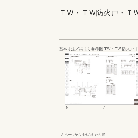
ＴＷ・ＴＷ防火戸・ＴＷ 
基本寸法／納まり参考図 TW・TW 防火戸
6
7
左ページから抽出された内容