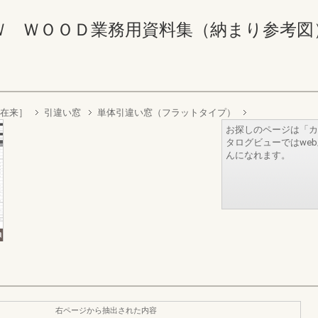
ＷＯＯＤ業務用資料集（納まり参考図） 6-
［在来］
引違い窓
単体引違い窓（フラットタイプ）
お探しのページは「カ
タログビューではwe
んになれます。
右ページから抽出された内容