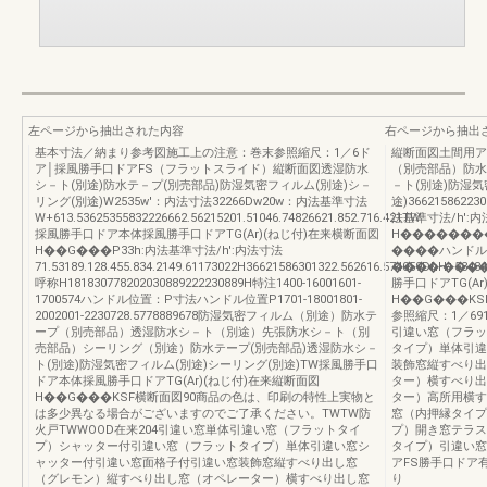
左ページから抽出された内容
右ページから抽出
基本寸法／納まり参考図施工上の注意：巻末参照縮尺：1／6ド
縦断面図土間用ア
ア│採風勝手口ドアFS（フラットスライド）縦断面図透湿防水
（別売部品）防水
シ－ト(別途)防水テ－プ(別売部品)防湿気密フィルム(別途)シ－
－ト(別途)防湿気
リング(別途)W2535w'：内法寸法32266Dw20w：内法基準寸法
途)366215862230
W+613.53625355832226662.56215201.51046.74826621.852.716.421TW
法基準寸法/h':内法寸法
採風勝手口ドア本体採風勝手口ドアTG(Ar)(ねじ付)在来横断面図
H�������
H��G���P33h:内法基準寸法/h':内法寸法
����ハンドル
71.53189.128.455.834.2149.61173022H36621586301322.562616.574059DhH+53484
����-���
呼称H181830778202030889222230889H特注1400-16001601-
勝手口ドアTG(A
1700574ハンドル位置：P寸法ハンドル位置P1701-18001801-
H��G���K
2002001-2230728.5778889678防湿気密フィルム（別途）防水テ
参照縮尺：1／69
ープ（別売部品）透湿防水シ－ト（別途）先張防水シ－ト（別
引違い窓（フラッ
売部品）シーリング（別途）防水テープ(別売部品)透湿防水シ－
タイプ）単体引違
ト(別途)防湿気密フィルム(別途)シーリング(別途)TW採風勝手口
装飾窓縦すべり出
ドア本体採風勝手口ドアTG(Ar)(ねじ付)在来縦断面図
ター）横すべり出
H��G���KSF横断面図90商品の色は、印刷の特性上実物と
ター）高所用横す
は多少異なる場合がございますのでご了承ください。TWTW防
窓（内押縁タイプ
火戸TWWOOD在来204引違い窓単体引違い窓（フラットタイ
プ）開き窓テラス
プ）シャッター付引違い窓（フラットタイプ）単体引違い窓シ
タイプ）引違い窓
ャッター付引違い窓面格子付引違い窓装飾窓縦すべり出し窓
アFS勝手口ドア
（グレモン）縦すべり出し窓（オペレーター）横すべり出し窓
り