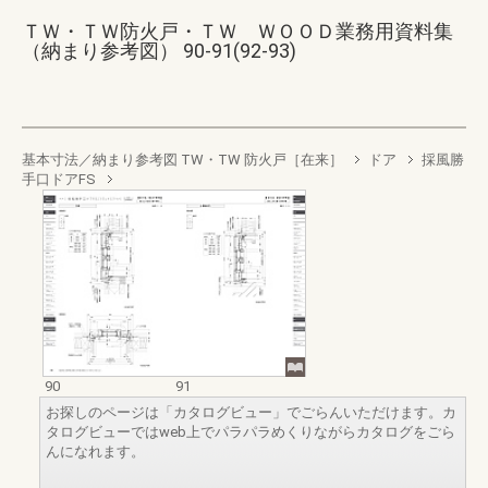
ＴＷ・ＴＷ防火戸・ＴＷ ＷＯＯＤ業務用資料集
（納まり参考図） 90-91(92-93)
基本寸法／納まり参考図 TW・TW 防火戸［在来］
ドア
採風勝
手口ドアFS
90
91
お探しのページは「カタログビュー」でごらんいただけます。カ
タログビューではweb上でパラパラめくりながらカタログをごら
んになれます。