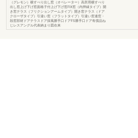
（グレモン）横すべり出し窓（オペレーター）高所用横すべり
出し窓上げ下げ窓面格子付上げ下げ窓FIX窓（内押縁タイプ）開
き窓テラス（フリクションアームタイプ）開き窓テラス（ドア
クローザタイプ）引違い窓（フラットタイプ）引違い窓連窓・
段窓部材ドアテラスドア採風勝手口ドアFS勝手口ドア有償品ね
じレスアングル代表納まり図在来