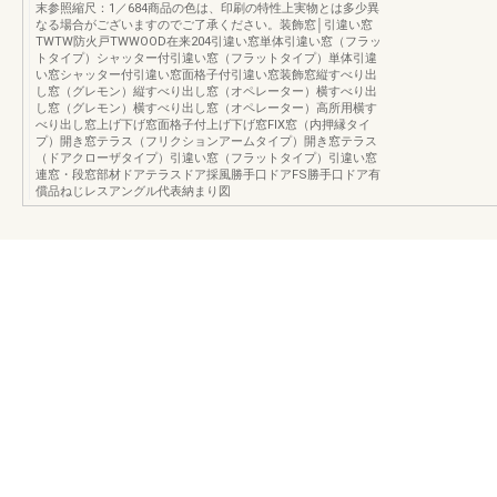
末参照縮尺：1／684商品の色は、印刷の特性上実物とは多少異
なる場合がございますのでご了承ください。装飾窓│引違い窓
TWTW防火戸TWWOOD在来204引違い窓単体引違い窓（フラッ
トタイプ）シャッター付引違い窓（フラットタイプ）単体引違
い窓シャッター付引違い窓面格子付引違い窓装飾窓縦すべり出
し窓（グレモン）縦すべり出し窓（オペレーター）横すべり出
し窓（グレモン）横すべり出し窓（オペレーター）高所用横す
べり出し窓上げ下げ窓面格子付上げ下げ窓FIX窓（内押縁タイ
プ）開き窓テラス（フリクションアームタイプ）開き窓テラス
（ドアクローザタイプ）引違い窓（フラットタイプ）引違い窓
連窓・段窓部材ドアテラスドア採風勝手口ドアFS勝手口ドア有
償品ねじレスアングル代表納まり図