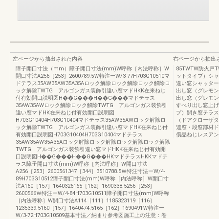
左ページから抽出された内容
右ページから抽出
障子開口寸法（mm）障子開口寸法(mm)W呼称［内法呼称］W
85TWTW防火戸
開口寸法A256［253］2600789.5Ｗ特注ーW/3-77H703G10510マ
ットタイプ）シャ
ドテラス35AW35AW35A35Aロック解除ロック解除ロック解除ロ
違い窓シャッター
ック解除TWTG アルゴンガス装飾引違い窓マドHKK在来ねじ
出し窓（グレモン
付有効開口説明図H��G���H��G���マドテラス
出し窓（グレモン
35AW35AWロック解除ロック解除TWTG アルゴンガス装飾引
すべり出し窓上げ
違い窓マドHK在来ねじ付有効開口説明図
プ）開き窓テラス
H703G10404H703G10404マドテラス35AW35AWロック解除ロ
（ドアクローザタ
ック解除TWTG アルゴンガス装飾引違い窓マドHK在来ねじ付
連窓・段窓部材ド
有効開口説明図H703G10404H703G10404マドテラス
償品ねじレスアン
35AW35AW35A35Aロック解除ロック解除ロック解除ロック解除
TWTG アルゴンガス装飾引違い窓マドHKK在来ねじ付有効開
口説明図H��G���H��G���HKマドテラスHKKマドテ
ラス障子開口寸法(mm)W呼称［内法呼称］W開口寸法
A256［253］2600561347［344］3510788.5Ｗ特注寸法ーW/4-
89H703G10512障子開口寸法(mm)W呼称［内法呼称］W開口寸
法A160［157］1640326165［162］1690338.5256［253］
2600566Ｗ特注ーW/4-84H703G10511障子開口寸法(mm)W呼称
［内法呼称］W開口寸法A114［111］1185323119［116］
1235339.5160［157］1640474.5165［162］1690491Ｗ特注ー
W/3-72H703G10509基本寸法／納まり参考図施工上の注意：巻