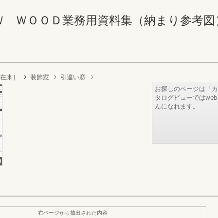
ＷＯＯＤ業務用資料集（納まり参考図） 80-
［在来］
装飾窓
引違い窓
お探しのページは「カ
タログビューではwe
んになれます。
右ページから抽出された内容