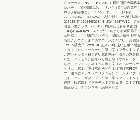
在来テラス HK （H＞2030）横断面図透湿防水
防水テ－プ(別売部品)シ－リング(別途)防湿気密フ
ロック解除本図はHK-Rを示す。HK-Lは対称。
7227223352533525Ww’：内法寸法20w:内法基
20624815105234552314.41.5244524TWT
引違い窓テラスHK2030＜H在来ねじ付横断面図
H��G���VHK基本寸法／納まり参考図施工
参照縮尺：1／680商品の色は、印刷の特性上実
る場合がございますのでご了承ください。装飾窓
TWTW防火戸TWWOOD在来204引違い窓単体引
トタイプ）シャッター付引違い窓（フラットタイ
い窓シャッター付引違い窓面格子付引違い窓装飾
し窓（グレモン）縦すべり出し窓（オペレーター
し窓（グレモン）横すべり出し窓（オペレーター
べり出し窓上げ下げ窓面格子付上げ下げ窓FIX窓
プ）開き窓テラス（フリクションアームタイプ）
（ドアクローザタイプ）引違い窓（フラットタイ
連窓・段窓部材ドアテラスドア採風勝手口ドアF
償品ねじレスアングル代表納まり図