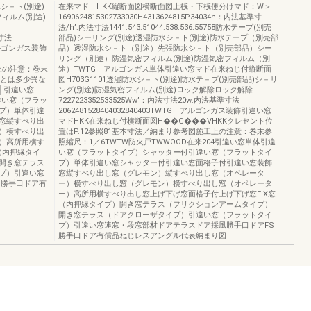
シ－ト(別途)
在来マド HKK縦断面図横断面図上桟・下桟使分けマド：W＞
ィルム(別途)
1690624815302733030H4313624815P34034h：内法基準寸
法/h’:内法寸法1441.543.51044.538.536.55758防水テープ(別売
準寸法
部品)シーリング(別途)透湿防水シ－ト(別途)防水テープ（別売部
G アルゴンガス装飾
品）透湿防水シ－ト（別途）先張防水シ－ト（別売部品）シー
リング（別途）防湿気密フィルム(別途)防湿気密フィルム（別
上の注意：巻末
途）TWTG アルゴンガス単体引違い窓マド在来ねじ付縦断面
物とは多少異な
図H703G1101透湿防水シ－ト(別途)防水テ－プ(別売部品)シ－リ
│引違い窓
ング(別途)防湿気密フィルム(別途)ロック解除ロック解除
違い窓（フラッ
7227223352533525Ww’：内法寸法20w:内法基準寸法
プ）単体引違
2062481528404032840403TWTG アルゴンガス装飾引違い窓
窓縦すべり出
マドHKK在来ねじ付横断面図H��G���VHKKクレセント位
）横すべり出
置はP.12参照81基本寸法／納まり参考図施工上の注意：巻末参
）高所用横す
照縮尺：1／6TWTW防火戸TWWOOD在来204引違い窓単体引違
（内押縁タイ
い窓（フラットタイプ）シャッター付引違い窓（フラットタイ
開き窓テラス
プ）単体引違い窓シャッター付引違い窓面格子付引違い窓装飾
プ）引違い窓
窓縦すべり出し窓（グレモン）縦すべり出し窓（オペレータ
S勝手口ドア有
ー）横すべり出し窓（グレモン）横すべり出し窓（オペレータ
ー）高所用横すべり出し窓上げ下げ窓面格子付上げ下げ窓FIX窓
（内押縁タイプ）開き窓テラス（フリクションアームタイプ）
開き窓テラス（ドアクローザタイプ）引違い窓（フラットタイ
プ）引違い窓連窓・段窓部材ドアテラスドア採風勝手口ドアFS
勝手口ドア有償品ねじレスアングル代表納まり図