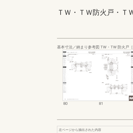
ＴＷ・ＴＷ防火戸・ＴＷ 
基本寸法／納まり参考図 TW・TW 防火戸
80
81
左ページから抽出された内容