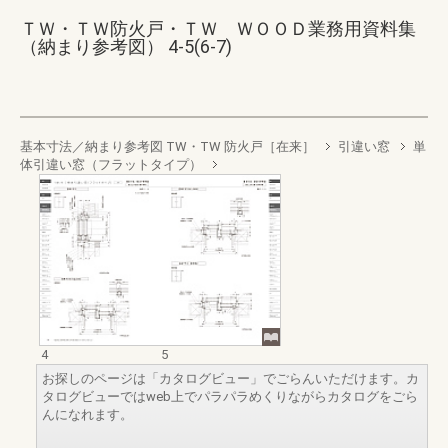
ＴＷ・ＴＷ防火戸・ＴＷ ＷＯＯＤ業務用資料集
（納まり参考図） 4-5(6-7)
基本寸法／納まり参考図 TW・TW 防火戸［在来］
引違い窓
単
体引違い窓（フラットタイプ）
4
5
お探しのページは「カタログビュー」でごらんいただけます。カ
タログビューではweb上でパラパラめくりながらカタログをごら
んになれます。