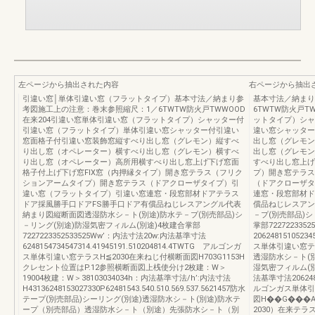
左ページから抽出された内容
右ページから抽出
引違い窓│単体引違い窓（フラットタイプ）基本寸法／納まり参
基本寸法／納まり
考図施工上の注意：巻末参照縮尺：1／6TWTW防火戸TWWOOD
6TWTW防火戸T
在来204引違い窓単体引違い窓（フラットタイプ）シャッター付
ットタイプ）シャ
引違い窓（フラットタイプ）単体引違い窓シャッター付引違い
違い窓シャッター
窓面格子付引違い窓装飾窓縦すべり出し窓（グレモン）縦すべ
出し窓（グレモン
り出し窓（オペレーター）横すべり出し窓（グレモン）横すべ
出し窓（グレモン
り出し窓（オペレーター）高所用横すべり出し窓上げ下げ窓面
すべり出し窓上げ
格子付上げ下げ窓FIX窓（内押縁タイプ）開き窓テラス（フリク
プ）開き窓テラス
ションアームタイプ）開き窓テラス（ドアクローザタイプ）引
（ドアクローザタ
違い窓（フラットタイプ）引違い窓連窓・段窓部材ドアテラス
連窓・段窓部材ド
ドア採風勝手口ドアFS勝手口ドア有償品ねじレスアングル代表
償品ねじレスアン
納まり図縦断面図透湿防水シ－ト(別途)防水テ－プ(別売部品)シ
－プ(別売部品)シ
－リング(別途)防湿気密フィルム(別途)4枚建合掌部
掌部722722335
7227223352533525Ww’：内法寸法20w:内法基準寸法
2062481510523
6248154734547314.41945191.510204814.4TWTG アルゴンガ
ス単体引違い窓テラ
ス単体引違い窓テラスH≦2030在来ねじ付横断面図H703G1153H
透湿防水シ－ト(別
クレセント位置はP.12参照横断面図上桟使分け2枚建：W＞
湿気密フィルム(別途)
19004枚建：W＞38103034034h：内法基準寸法/h’:内法寸法
法基準寸法20624815
H43136248153027330P62481543.540.510.569.537.5621457防水
ルゴンガス単体引
テープ(別売部品)シーリング(別途)透湿防水シ－ト(別途)防水テ
図H��G���
ープ（別売部品）透湿防水シ－ト（別途）先張防水シ－ト（別
2030）在来テラ