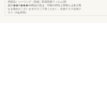
売部品）シーリング（別途）防湿気密フィルム(別
途)H��G���A4商品の色は、印刷の特性上実物とは多少異
なる場合がございますのでご了承ください。在来テラス在来テ
ラス（H≦2030）