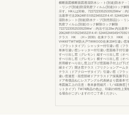
横断面図横断面図透湿防水シ－ト(別途)防水テ－プ
－リング(別途)防湿気密フィルム(別途)ロック解除
示す。HK-Lは対称。7227223352533525Ww’：
法基準寸法20624815105234552314.41.5244
湿防水シ－ト(別途)防水テ－プ(別売部品)シ－リン
気密フィルム(別途)ロック解除ロック解除
7227223352533525Ww’：内法寸法20w:内法基
20624815105234552314.41.52445244545H703
テラス HK （H＞2030）在来テラス HKK （
VHKKFTWTW防火戸TWWOOD在来204引違い
（フラットタイプ）シャッター付引違い窓（フラ
単体引違い窓シャッター付引違い窓面格子付引違
すべり出し窓（グレモン）縦すべり出し窓（オペ
すべり出し窓（グレモン）横すべり出し窓（オペ
所用横すべり出し窓上げ下げ窓面格子付上げ下げ窓
縁タイプ）開き窓テラス（フリクションアームタ
テラス（ドアクローザタイプ）引違い窓（フラッ
違い窓連窓・段窓部材ドアテラスドア採風勝手口
ドア有償品ねじレスアングル代表納まり図基本寸
考図施工上の注意：巻末参照縮尺：1／6装飾窓│
ットタイプ）TW74商品の色は、印刷の特性上実
る場合がございますのでご了承ください。