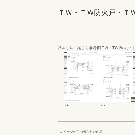
ＴＷ・ＴＷ防火戸・ＴＷ 
基本寸法／納まり参考図 TW・TW 防火戸
74
75
左ページから抽出された内容