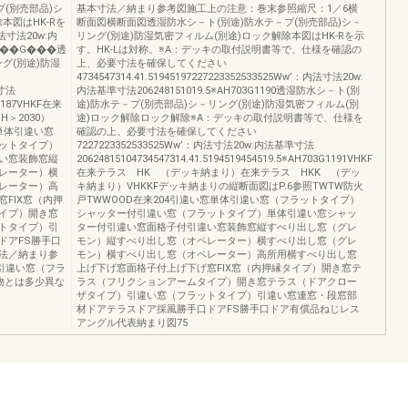
(別売部品)シ
基本寸法／納まり参考図施工上の注意：巻末参照縮尺：1／6横
本図はHK-Rを
断面図横断面図透湿防水シ－ト(別途)防水テ－プ(別売部品)シ－
内法寸法20w:内
リング(別途)防湿気密フィルム(別途)ロック解除本図はHK-Rを示
524H��G���透
す。HK-Lは対称。※A：デッキの取付説明書等で、仕様を確認の
グ(別途)防湿
上、必要寸法を確保してください
4734547314.41.51945197227223352533525Ww’：内法寸法20w:
準寸法
内法基準寸法206248151019.5※AH703G1190透湿防水シ－ト(別
G1187VHKF在来
途)防水テ－プ(別売部品)シ－リング(別途)防湿気密フィルム(別
H＞2030）
途)ロック解除ロック解除※A：デッキの取付説明書等で、仕様を
窓単体引違い窓
確認の上、必要寸法を確保してください
ットタイプ）
7227223352533525Ww’：内法寸法20w:内法基準寸法
い窓装飾窓縦
20624815104734547314.41.5194519454519.5※AH703G1191VHKF
レーター）横
在来テラス HK （デッキ納まり）在来テラス HKK （デッ
レーター）高
キ納まり）VHKKFデッキ納まりの縦断面図はP.6参照TWTW防火
FIX窓（内押
戸TWWOOD在来204引違い窓単体引違い窓（フラットタイプ）
イプ）開き窓
シャッター付引違い窓（フラットタイプ）単体引違い窓シャッ
トタイプ）引
ター付引違い窓面格子付引違い窓装飾窓縦すべり出し窓（グレ
ドアFS勝手口
モン）縦すべり出し窓（オペレーター）横すべり出し窓（グレ
法／納まり参
モン）横すべり出し窓（オペレーター）高所用横すべり出し窓
引違い窓（フラ
上げ下げ窓面格子付上げ下げ窓FIX窓（内押縁タイプ）開き窓テ
物とは多少異な
ラス（フリクションアームタイプ）開き窓テラス（ドアクロー
ザタイプ）引違い窓（フラットタイプ）引違い窓連窓・段窓部
材ドアテラスドア採風勝手口ドアFS勝手口ドア有償品ねじレス
アングル代表納まり図75