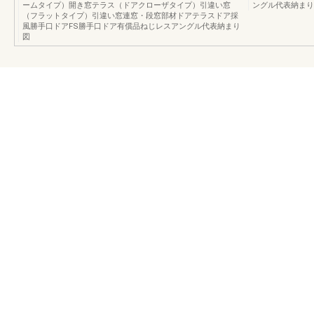
ームタイプ）開き窓テラス（ドアクローザタイプ）引違い窓
ングル代表納まり
（フラットタイプ）引違い窓連窓・段窓部材ドアテラスドア採
風勝手口ドアFS勝手口ドア有償品ねじレスアングル代表納まり
図