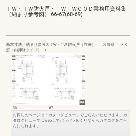
ＴＷ・ＴＷ防火戸・ＴＷ ＷＯＯＤ業務用資料集
（納まり参考図） 66-67(68-69)
基本寸法／納まり参考図 TW・TW 防火戸［在来］
装飾窓
FIX
窓（内押縁タイプ）
66
67
お探しのページは「カタログビュー」でごらんいただけます。カ
タログビューではweb上でパラパラめくりながらカタログをごら
んになれます。