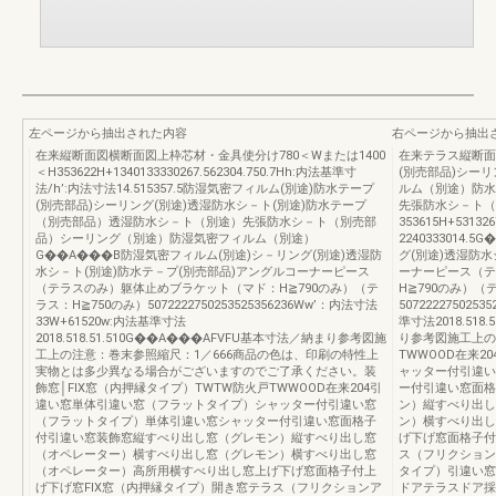
左ページから抽出された内容
右ページから抽出
在来縦断面図横断面図上枠芯材・金具使分け780＜Wまたは1400
在来テラス縦断面
＜H353622H+1340133330267.562304.750.7Hh:内法基準寸
(別売部品)シーリ
法/h’:内法寸法14.515357.5防湿気密フィルム(別途)防水テープ
ルム（別途）防水
(別売部品)シーリング(別途)透湿防水シ－ト(別途)防水テープ
先張防水シ－ト（
（別売部品）透湿防水シ－ト（別途）先張防水シ－ト（別売部
353615H+5313
品）シーリング（別途）防湿気密フィルム（別途）
2240333014
G��A���B防湿気密フィルム(別途)シ－リング(別途)透湿防
グ(別途)透湿防水
水シ－ト(別途)防水テ－プ(別売部品)アングルコーナーピース
ーナーピース（テ
（テラスのみ）躯体止めブラケット（マド：H≧790のみ）（テ
H≧790のみ）（
ラス：H≧750のみ）5072222750253525356236Ww’：内法寸法
507222275025
33W+61520w:内法基準寸法
準寸法2018.518
2018.518.51.510G��A���AFVFU基本寸法／納まり参考図施
り参考図施工上の
工上の注意：巻末参照縮尺：1／666商品の色は、印刷の特性上
TWWOOD在来
実物とは多少異なる場合がございますのでご了承ください。装
ャッター付引違い
飾窓│FIX窓（内押縁タイプ）TWTW防火戸TWWOOD在来204引
ー付引違い窓面格
違い窓単体引違い窓（フラットタイプ）シャッター付引違い窓
ン）縦すべり出し
（フラットタイプ）単体引違い窓シャッター付引違い窓面格子
ン）横すべり出し
付引違い窓装飾窓縦すべり出し窓（グレモン）縦すべり出し窓
げ下げ窓面格子付
（オペレーター）横すべり出し窓（グレモン）横すべり出し窓
ス（フリクション
（オペレーター）高所用横すべり出し窓上げ下げ窓面格子付上
タイプ）引違い窓
げ下げ窓FIX窓（内押縁タイプ）開き窓テラス（フリクションア
ドアテラスドア採