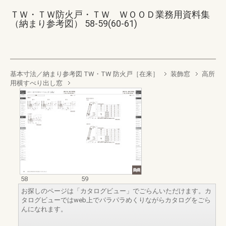
ＴＷ・ＴＷ防火戸・ＴＷ ＷＯＯＤ業務用資料集
（納まり参考図） 58-59(60-61)
基本寸法／納まり参考図 TW・TW 防火戸［在来］
装飾窓
高所
用横すべり出し窓
58
59
お探しのページは「カタログビュー」でごらんいただけます。カ
タログビューではweb上でパラパラめくりながらカタログをごら
んになれます。