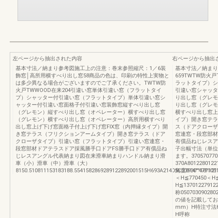
左ページから抽出された内容
右ページから抽出
基本寸法／納まり参考図施工上の注意：巻末参照縮尺：1／6装
基本寸法／納まり
飾窓│高所用横すべり出し窓58商品の色は、印刷の特性上実物と
659TWTW防火
は多少異なる場合がございますのでご了承ください。TWTW防
ラットタイプ）シ
火戸TWWOOD在来204引違い窓単体引違い窓（フラットタイ
引違い窓シャッタ
プ）シャッター付引違い窓（フラットタイプ）単体引違い窓シ
り出し窓（グレモ
ャッター付引違い窓面格子付引違い窓装飾窓縦すべり出し窓
り出し窓（グレモ
（グレモン）縦すべり出し窓（オペレーター）横すべり出し窓
横すべり出し窓上
（グレモン）横すべり出し窓（オペレーター）高所用横すべり
イプ）開き窓テラ
出し窓上げ下げ窓面格子付上げ下げ窓FIX窓（内押縁タイプ）開
ス（ドアクローザ
き窓テラス（フリクションアームタイプ）開き窓テラス（ドア
窓連窓・段窓部材
クローザタイプ）引違い窓（フラットタイプ）引違い窓連窓・
有償品ねじレスア
段窓部材ドアテラスドア採風勝手口ドアFS勝手口ドア有償品ね
子出幅寸法（単位
じレスアングル代表納まり図在来滑車納まりハンドル納まり滑
ます。370570770H
車（小）滑車（中）滑車（大）
370A8012280122
8150.510811153183188.5541582869289122892001515H693A21405C33930°479105
角度θ14°°18°1212
＜H≦770450＜H≦
H≦1370122791
称050703090
の値を記載しており
mm）H特注寸法
H呼称