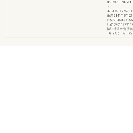
0507370570770H
＜
370A7511775751
角度θ14°°18°1212
H≦770450＜H≦5
H≦13701177911
特注寸法の角度θ
TG（Ar）TG（K