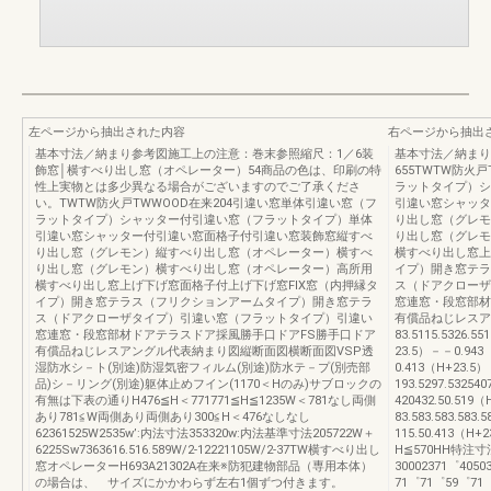
左ページから抽出された内容
右ページから抽出
基本寸法／納まり参考図施工上の注意：巻末参照縮尺：1／6装
基本寸法／納まり
飾窓│横すべり出し窓（オペレーター）54商品の色は、印刷の特
655TWTW防火
性上実物とは多少異なる場合がございますのでご了承くださ
ラットタイプ）シ
い。TWTW防火戸TWWOOD在来204引違い窓単体引違い窓（フ
引違い窓シャッタ
ラットタイプ）シャッター付引違い窓（フラットタイプ）単体
り出し窓（グレモ
引違い窓シャッター付引違い窓面格子付引違い窓装飾窓縦すべ
り出し窓（グレモ
り出し窓（グレモン）縦すべり出し窓（オペレーター）横すべ
横すべり出し窓上
り出し窓（グレモン）横すべり出し窓（オペレーター）高所用
イプ）開き窓テラ
横すべり出し窓上げ下げ窓面格子付上げ下げ窓FIX窓（内押縁タ
ス（ドアクローザ
イプ）開き窓テラス（フリクションアームタイプ）開き窓テラ
窓連窓・段窓部材
ス（ドアクローザタイプ）引違い窓（フラットタイプ）引違い
有償品ねじレスア
窓連窓・段窓部材ドアテラスドア採風勝手口ドアFS勝手口ドア
83.5115.5326.55
有償品ねじレスアングル代表納まり図縦断面図横断面図VSP透
23.5）－－0.943（
湿防水シ－ト(別途)防湿気密フィルム(別途)防水テ－プ(別売部
0.413（H+23.5）
品)シ－リング(別途)躯体止めフイン(1170＜Hのみ)サブロックの
193.5297.53254
有無は下表の通りH476≦H＜771771≦H≦1235W＜781なし両側
420432.50.519（
あり781≦W両側あり両側あり300≦H＜476なしなし
83.583.583.583
62361525W2535w’:内法寸法353320w:内法基準寸法205722W＋
115.50.413（H
6225Sw7363616.516.589W/2-12221105W/2-37TW横すべり出し
H≦570HH特注寸法
窓オペレーターH693A21302A在来※防犯建物部品（専用本体）
30002371゜405
の場合は、 サイズにかかわらず左右1個ずつ付きます。
71゜71゜59゜71゜