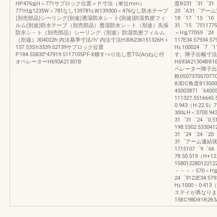
HP476≦H＜771サブロック位置＝Ｐ寸法（単位mm）
度θ231゜31゜31
771H≦1235W＜781なし139781≦W139300＜476なし防水テープ
20゜A31゜アー
(別売部品)シーリング(別途)透湿防水シ－ト(別途)防湿気密フィ
18゜17゜15゜10
ルム(別途)防水テープ（別売部品）透湿防水シ－ト（別途）先張
31゜15゜75117751
防水シ－ト（別売部品）シーリング（別途）防湿気密フィルム
＜H≦77059゜24
（別途）304022h:内法基準寸法/h’:内法寸法H306236151326H＋
117E34.57934.5
137.53Sh3339.52139サブロック位置
H≦100024゜
P184.55830°47919.5117105PF-X横すべり出し窓TG(Ar)ねじ付
す。障子出幅寸法
オペレーターH693A21301B
H693A21304Bθ
ペレーター障子出寸
称0507370570
θ3DC角度θ135002
45003871゜6400
111327.551664
0.943（H-22.5
300≦H＜3700.94
31゜31゜24゜0.5
198.5302.53304
31゜24゜24゜20゜
31゜アーム連結状
1715107゜9゜66
78.50.519（H+1
158012280122122
－－－－570＜H≦77
24゜9122E34.579
H≦1000－0.41
ステイが異なりま
15BC98Dθ1θ2θ3