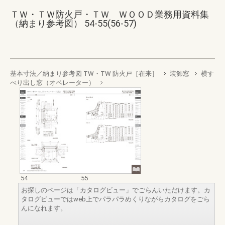
ＴＷ・ＴＷ防火戸・ＴＷ ＷＯＯＤ業務用資料集
（納まり参考図） 54-55(56-57)
基本寸法／納まり参考図 TW・TW 防火戸［在来］
装飾窓
横す
べり出し窓（オペレーター）
54
55
お探しのページは「カタログビュー」でごらんいただけます。カ
タログビューではweb上でパラパラめくりながらカタログをごら
んになれます。