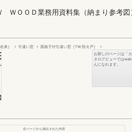
ＷＯＯＤ業務用資料集（納まり参考図） 44-
［在来］
引違い窓
面格子付引違い窓［TW 防火戸］
お探しのページは「カ
タログビューではwe
んになれます。
右ページから抽出された内容