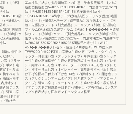
縮尺：1／6引
基本寸法／納まり参考図施工上の注意：巻末参照縮尺：1／6縦
参照
断面図横断面図62481530193303034034h：内法基準寸法/h’:内
:内法寸法
法寸法H25.734.5624815P40.51.5面格子出来寸法(H－
6160505014防
11)61.66010505014防水テープ(別売部品)シーリング(別途)透湿
ト(別途)防水
防水シ－ト(別途)防水テープ（別売部品）透湿防水シ－ト（別
防水シ－ト
途）先張防水シ－ト（別売部品）シーリング（別途）防湿気密
(別途)防湿気
フィルム(別途)防湿気密フィルム（別途）H��G���HM透湿
－ト(別途)防水
防水シ－ト(別途)防水テ－プ(別売部品)シ－リング(別途)防湿気
ム(別途)補強
密フィルム(別途)8223352533525Ww’：内法寸法20w:内法基準寸
準寸法
法2062481560.520202.5108222.5面格子出来寸法（W-10）
45H��G���クレセント位置はP.18参照45TWTW防火戸
は、印刷の特性上
TWWOOD在来204引違い窓単体引違い窓（フラットタイプ）シ
ください。
ャッター付引違い窓（フラットタイプ）単体引違い窓シャッタ
違い窓（フラッ
ー付引違い窓面格子付引違い窓装飾窓縦すべり出し窓（グレモ
プ）単体引違
ン）縦すべり出し窓（オペレーター）横すべり出し窓（グレモ
窓縦すべり出
ン）横すべり出し窓（オペレーター）高所用横すべり出し窓上
）横すべり出
げ下げ窓面格子付上げ下げ窓FIX窓（内押縁タイプ）開き窓テラ
）高所用横す
ス（フリクションアームタイプ）開き窓テラス（ドアクローザ
（内押縁タイ
タイプ）引違い窓（フラットタイプ）引違い窓連窓・段窓部材
開き窓テラス
ドアテラスドア採風勝手口ドアFS勝手口ドア有償品ねじレスア
プ）引違い窓
ングル代表納まり図在来マドヒシクロス格子
S勝手口ドア有
マド縦格子