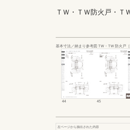
ＴＷ・ＴＷ防火戸・ＴＷ 
基本寸法／納まり参考図 TW・TW 防火戸
44
45
左ページから抽出された内容