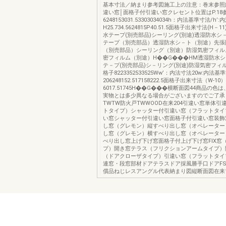
基本寸法／納まり参考図施工上の注意：巻末参照
違い窓│面格子付引違い窓クレセント位置はP.18
6248153031.53303034034h：内法基準寸法/h’
H25.734.5624815P40.51.5面格子出来寸法(H－11)
水テープ(別売部品)シーリング(別途)透湿防水シ－
テープ（別売部品）透湿防水シ－ト（別途）先張
（別売部品）シーリング（別途）防湿気密フィルム
密フィルム（別途）H��G���HM透湿防水シ
テ－プ(別売部品)シ－リング(別途)防湿気密フィル
格子8223352533525Ww’：内法寸法20w:内法基
206248152.517158222.5面格子出来寸法（W-10）
6017.51745H��G���横断面図44商品の色
実物とは多少異なる場合がございますのでご了承
TWTW防火戸TWWOOD在来204引違い窓単体引
トタイプ）シャッター付引違い窓（フラットタイ
い窓シャッター付引違い窓面格子付引違い窓装飾
し窓（グレモン）縦すべり出し窓（オペレーター
し窓（グレモン）横すべり出し窓（オペレーター
べり出し窓上げ下げ窓面格子付上げ下げ窓FIX窓
プ）開き窓テラス（フリクションアームタイプ）
（ドアクローザタイプ）引違い窓（フラットタイ
連窓・段窓部材ドアテラスドア採風勝手口ドアF
償品ねじレスアングル代表納まり図縦断面図在来