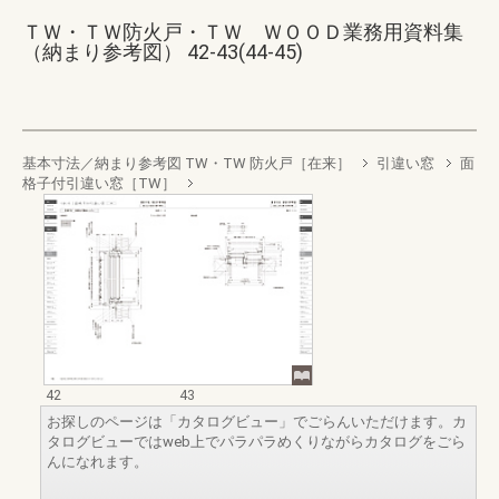
ＴＷ・ＴＷ防火戸・ＴＷ ＷＯＯＤ業務用資料集
（納まり参考図） 42-43(44-45)
基本寸法／納まり参考図 TW・TW 防火戸［在来］
引違い窓
面
格子付引違い窓［TW］
42
43
お探しのページは「カタログビュー」でごらんいただけます。カ
タログビューではweb上でパラパラめくりながらカタログをごら
んになれます。