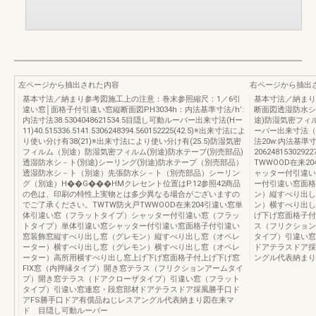
左ページから抽出された内容
右ページから抽出
基本寸法／納まり参考図施工上の注意：巻末参照縮尺：1／6引
基本寸法／納まり
違い窓│面格子付引違い窓縦断面図PH3034h：内法基準寸法/h’:
断面図透湿防水シ
内法寸法38.5304048621534.5目隠し可動ルーバー出来寸法(Hー
途)防湿気密フィル
11)40.515336.5141.5306248394.560152225(42.5)※出来寸法によ
ーバー出来寸法（Ｗ＋6
り使い分け有38(21)※出来寸法により使い分け有(25.5)防湿気密
法20w:内法基準
フィルム（別途）防湿気密フィルム(別途)防水テープ(別売部品)
206248153029
透湿防水シ－ト(別途)シーリング(別途)防水テープ（別売部品）
TWWOOD在来
透湿防水シ－ト（別途）先張防水シ－ト（別売部品）シーリン
ャッター付引違い
グ（別途）H��G���HMクレセント位置はP.12参照42商品
ー付引違い窓面格
の色は、印刷の特性上実物とは多少異なる場合がございますの
ン）縦すべり出し
でご了承ください。TWTW防火戸TWWOOD在来204引違い窓単
ン）横すべり出し
体引違い窓（フラットタイプ）シャッター付引違い窓（フラッ
げ下げ窓面格子付
トタイプ）単体引違い窓シャッター付引違い窓面格子付引違い
ス（フリクション
窓装飾窓縦すべり出し窓（グレモン）縦すべり出し窓（オペレ
タイプ）引違い窓
ーター）横すべり出し窓（グレモン）横すべり出し窓（オペレ
ドアテラスドア採
ーター）高所用横すべり出し窓上げ下げ窓面格子付上げ下げ窓
ングル代表納まり
FIX窓（内押縁タイプ）開き窓テラス（フリクションアームタイ
プ）開き窓テラス（ドアクローザタイプ）引違い窓（フラット
タイプ）引違い窓連窓・段窓部材ドアテラスドア採風勝手口ド
アFS勝手口ドア有償品ねじレスアングル代表納まり図在来マ
ド 目隠し可動ルーバー