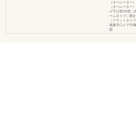
（オペレーター）
（オペレーター）
げ下げ窓FIX窓
ームタイプ）開き
（フラットタイプ
風勝手口ドアFS
図