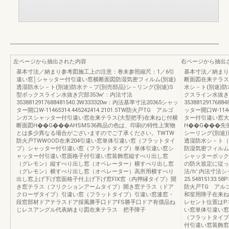
左ページから抽出された内容
右ページから抽出
基本寸法／納まり参考図施工上の注意：巻末参照縮尺：1／6引
基本寸法／納まり
違い窓│シャッター付引違い窓横断面図防湿気密フィルム(別途)
断面図在来テラス
透湿防水シ－ト(別途)防水テ－プ(別売部品)シ－リング(別途)S
水シ－ト(別途)防
型ボックスライン水抜き穴部353w’：内法寸法
クスライン水抜き穴
3538812917688481540.3W333320w：内法基準寸法20365シャッ
353881291768
ター開口W-11465314.445242414.2101.5TW防火戸TG アルゴ
ッター開口W-114
ンガスシャッター付引違い窓在来テラス(大型把手)在来ねじ付横
ター付引違い窓大
断面図H��G���AHSMS36商品の色は、印刷の特性上実物
H��G���先
とは多少異なる場合がございますのでご了承ください。TWTW
シーリング(別途)
防火戸TWWOOD在来204引違い窓単体引違い窓（フラットタイ
透湿防水シ－ト（
プ）シャッター付引違い窓（フラットタイプ）単体引違い窓シ
防湿気密フィルム
ャッター付引違い窓面格子付引違い窓装飾窓縦すべり出し窓
シャッターボック
（グレモン）縦すべり出し窓（オペレーター）横すべり出し窓
の防火規定に従っ
（グレモン）横すべり出し窓（オペレーター）高所用横すべり
法/h’:内法寸法
出し窓上げ下げ窓面格子付上げ下げ窓FIX窓（内押縁タイプ）開
25.54815133.58
き窓テラス（フリクションアームタイプ）開き窓テラス（ドア
防火戸TG アル
クローザタイプ）引違い窓（フラットタイプ）引違い窓連窓・
和室用障子在来ね
段窓部材ドアテラスドア採風勝手口ドアFS勝手口ドア有償品ね
レセント位置はP.
じレスアングル代表納まり図在来テラス 把手障子
い窓単体引違い窓
（フラットタイプ
付引違い窓装飾窓