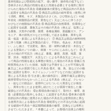
基本性能および防犯性の低下。 使い勝手、操作性の低下など）
③表示された商品の性能を超えた性能を必要とする場所に取付
けられた場合の不具合 ④建築躯体の変形など商品以外の不具合
に起因する商品の不具合 ⑤ 商品又は部品の経年変化（使用に伴
う消耗、摩耗、キズ、木製品のささくれ、ひび割れなど）や経
年劣化（樹脂部品の変質、変色など）又はこれらに伴うさび、
かびなどの他類似の不具合 ⑥ 商品周辺の自然環境、住環境など
に起因する結露、腐食又はその他の不具合（例えば、塩害によ
る腐食。大気中の砂塵、煤煙、各種金属粉、亜硫酸ガス、アン
モニア、車の排気ガスなどが付着して起きる腐食。異常な高
温・低温・多湿による不具合など） ⑦ 商品又は部品の材料特性
に伴う現象（例えば木製品の反り、干割れ、色あせ、木目違
い、ふし抜け、寸法変化、腐れ、節・材料の継ぎ目・木目など
による塗装のノリの違い、樹液・ヤニのにじみ出しなど） ⑧ 天
災その他の不可抗力（例えば、暴風、豪雨、高潮、地震、落
雷、洪水、地盤沈下、火災など）による不具合又はこれらによ
って商品の性能を超える事態が発生した場合の不具合 ⑨施工当
時実用化されていた技術、知識では予測することが不可能な現
象又はこれが原因で生じた不具合 ⑩犬、猫、鳥、鼠などの小動
物に起因する害や、キクイムシ／シロアリなどの虫に起因する
害による不具合 ⑪ 引き渡し後の操作誤り、調整不備又は適切な
維持管理を行わなかったことによる不具合（例えば、クレセン
ト・錠などの部品が、使用中にがたついたり異音などが発生
し、異常が生じたまま使用し続けたことが原因で発生した傷・
破損などの不具合） ⑫お客様自身の組立て、取付け、修理、改
造（必要部品の取外しを含む）に起因する不具合 ⑬本来の使用
目的以外の用途に使用された場合の不具合又は使用目的と異な
る使用方法による場合の不具合 ⑭犯罪などの不法な行為に起因
する破損や不具合＊保証期間経過後の修理、交換などは有料と
させていただきます。＊本書によって、お客様の法律上の権利