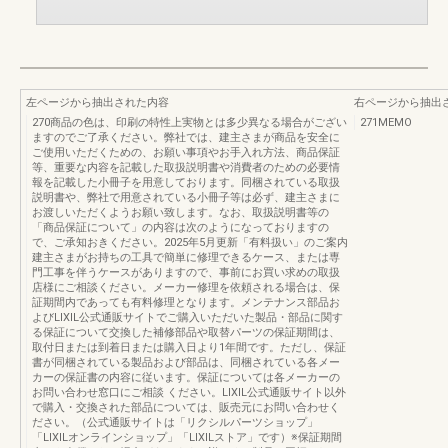
左ページから抽出された内容
右ページから抽出
270商品の色は、印刷の特性上実物とは多少異なる場合がござい
271MEMO
ますのでご了承ください。弊社では、建主さまが商品を安全に
ご使用いただくための、お願い事項やお手入れ方法、商品保証
等、重要な内容を記載した取扱説明書や消費者のための必要情
報を記載した小冊子を用意しております。同梱されている取扱
説明書や、弊社で用意されている小冊子等は必ず、建主さまに
お渡しいただくようお願い致します。なお、取扱説明書等の
「商品保証について」の内容は次のようになっておりますの
で、ご承知おきください。2025年5月更新「有料扱い」のご案内
建主さまがお持ちの工具で簡単に修理できるケース、または専
門工事を伴うケースがありますので、事前にお買い求めの取扱
店様にご相談ください。メーカー修理を依頼される場合は、保
証期間内であっても有料修理となります。メンテナンス部品お
よびLIXIL公式通販サイトでご購入いただいた製品・部品に関す
る保証について交換した補修部品や取替パーツの保証期間は、
取付日または到着日または購入日より1年間です。ただし、保証
書が同梱されている製品および部品は、同梱されている各メー
カーの保証書の内容に従います。保証については各メーカーの
お問い合わせ窓口にご相談 ください。LIXIL公式通販サイト以外
で購入・交換された部品については、販売元にお問い合わせく
ださい。（公式通販サイトは「リクシルパーツショップ」
「LIXILオンラインショップ」「LIXILストア」です）※保証期間