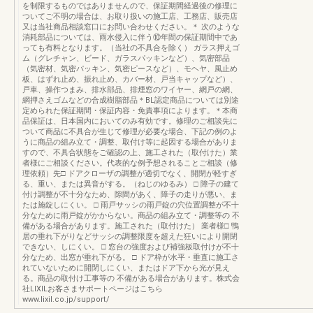
を制限するものではありませんので、保証期間経過後の修理に
ついてご不明の場合は、お取り扱いの施工店、工務店、販売店
又は当社商品相談窓口にお問い合わせください。＊ 次のような
消耗部品については、雨水侵入に伴う⑩年間の保証期間中であ
っても有料となります。（当社の不具合を除く） ガラス押えゴ
ム（グレチャン、ビード、ガラスパッキンなど）、気密部品
（気密材、気密パッキン、気密ピースなど）、モヘヤ、風止め
板、はずれ止め、振れ止め、カバー材、戸当キャップなど）、
戸車、操作つまみ、排水部品、排煙窓のワイヤー、網戸の網、
網押さえゴムなどの合成樹脂部品＊BL認定商品については別途
定められた保証期間・保証内容・免責事項によります。＊本商
品保証は、日本国内においてのみ有効です。修理のご相談先に
ついて商品に不具合が生じて修理が必要な場合、下記の例のよ
うに商品の組み立て・調整、取付け等に起因する場合がありま
すので、不具合状態をご確認の上、施工された（取付けた）業
者様にご相談ください。代表的な例予想されることご相談（修
理依頼）先□ ドアクローザの調整が適切でなく、開閉が軽すぎ
る、重い、または異音がする。（ねじのゆるみ） □ 障子の建て
付け調整が不十分なため、隙間があく、障子の走りが悪い、ま
たは施錠しにくい。 □ 雨戸サッシの雨戸錠の穴位置調整が不十
分なために雨戸錠がかからない。商品の組み立て・調整等の 不
備がある場合があります。施工された（取付けた） 業者様□ 鴨
居の垂れ下がりなどサッシの調整限度を超えた狂いにより開閉
できない、しにくい。 □ 窓台の強度および補強板取付けが不十
分なため、出窓が垂れ下がる。 □ ドア枠が水平・垂直に施工さ
れていないために開閉しにくい、またはドア下から光が見え
る。商品の取付け工事等の 不備がある場合があります。株式会
社LIXILお客さまサポートページはこちら
www.lixil.co.jp/support/