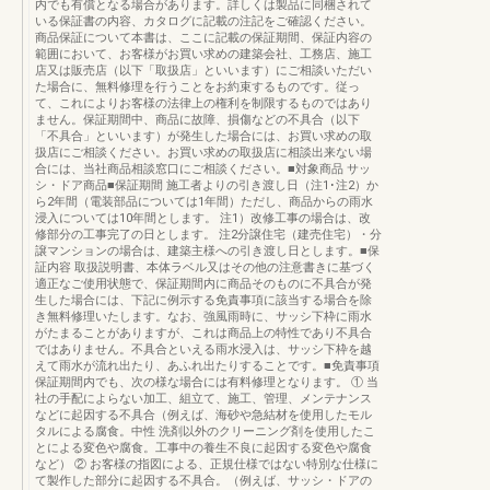
内でも有償となる場合があります。詳しくは製品に同梱されて
いる保証書の内容、カタログに記載の注記をご確認ください。
商品保証について本書は、ここに記載の保証期間、保証内容の
範囲において、お客様がお買い求めの建築会社、工務店、施工
店又は販売店（以下「取扱店」といいます）にご相談いただい
た場合に、無料修理を行うことをお約束するものです。従っ
て、これによりお客様の法律上の権利を制限するものではあり
ません。保証期間中、商品に故障、損傷などの不具合（以下
「不具合」といいます）が発生した場合には、お買い求めの取
扱店にご相談ください。お買い求めの取扱店に相談出来ない場
合には、当社商品相談窓口にご相談ください。■対象商品 サッ
シ・ドア商品■保証期間 施工者よりの引き渡し日（注1･注2）か
ら2年間（電装部品については1年間）ただし、商品からの雨水
浸入については10年間とします。 注1）改修工事の場合は、改
修部分の工事完了の日とします。 注2分譲住宅（建売住宅）・分
譲マンションの場合は、建築主様への引き渡し日とします。■保
証内容 取扱説明書、本体ラベル又はその他の注意書きに基づく
適正なご使用状態で、保証期間内に商品そのものに不具合が発
生した場合には、下記に例示する免責事項に該当する場合を除
き無料修理いたします。なお、強風雨時に、サッシ下枠に雨水
がたまることがありますが、これは商品上の特性であり不具合
ではありません。不具合といえる雨水浸入は、サッシ下枠を越
えて雨水が流れ出たり、あふれ出たりすることです。■免責事項
保証期間内でも、次の様な場合には有料修理となります。 ① 当
社の手配によらない加工、組立て、施工、管理、メンテナンス
などに起因する不具合（例えば、海砂や急結材を使用したモル
タルによる腐食。中性 洗剤以外のクリーニング剤を使用したこ
とによる変色や腐食。工事中の養生不良に起因する変色や腐食
など） ② お客様の指図による、正規仕様ではない特別な仕様に
て製作した部分に起因する不具合。（例えば、サッシ・ドアの