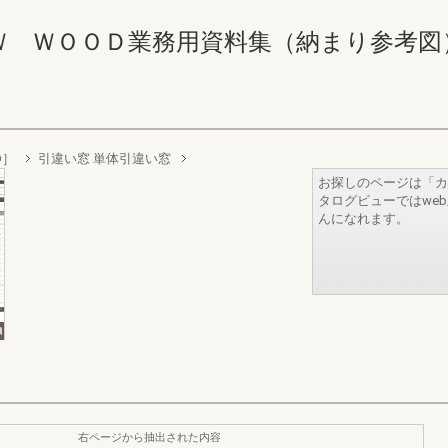
ＯＯＤ業務用資料集（納まり参考図） 268-2
D］
引違い窓 単体引違い窓
お探しのページは「カ
タログビューではwe
んになれます。
右ページから抽出された内容