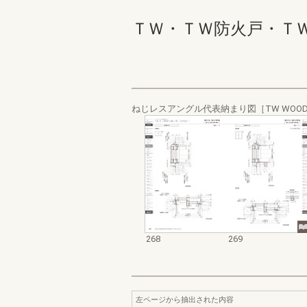
ＴＷ・ＴＷ防火戸・ＴＷ Ｗ
ねじレスアングル代表納まり図［TW WOO
268
269
左ページから抽出された内容