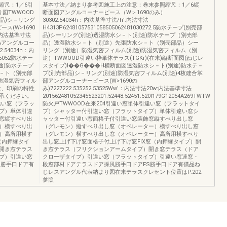
縮尺：1／6引
基本寸法／納まり参考図施工上の注意：巻末参照縮尺：1／6縦
図TWWOOD
断面図アングルコーナーピース（W＞1690のみ）
品)シ－リング
30302.54034h：内法基準寸法/h’:内法寸法
ス(W>1690
H4313P62481057531058505062481030272.5防水テープ(別売部
0w:内法基準寸法
品)シーリング(別途)透湿防水シ－ト(別途)防水テープ（別売部
2002Aアングルコー
品）透湿防水シ－ト（別途）先張防水シ－ト（別売部品）シー
2.54034h：内
リング（別途）防湿気密フィルム(別途)防湿気密フィルム（別
85052防水テー
途）TWWOOD引違い枠単体テラス(TGKr)(在来)縦断面図(ねじレ
途)防水テープ
スタイプ)I��G���H横断面図透湿防水シ－ト(別途)防水テ－
－ト（別売部
プ(別売部品)シ－リング(別途)防湿気密フィルム(別途)4枚建合掌
防湿気密フィル
部アングルコーナーピース(W>1690の
は、印刷の特性
み)7227222.535252.53525Ww’：内法寸法20w:内法基準寸法
承ください。
201562481052345523201.52448.52451.520I179G12054A269TWTW
違い窓（フラッ
防火戸TWWOOD在来204引違い窓単体引違い窓（フラットタイ
プ）単体引違
プ）シャッター付引違い窓（フラットタイプ）単体引違い窓シ
窓縦すべり出
ャッター付引違い窓面格子付引違い窓装飾窓縦すべり出し窓
）横すべり出
（グレモン）縦すべり出し窓（オペレーター）横すべり出し窓
）高所用横す
（グレモン）横すべり出し窓（オペレーター）高所用横すべり
（内押縁タイ
出し窓上げ下げ窓面格子付上げ下げ窓FIX窓（内押縁タイプ）開
開き窓テラス
き窓テラス（フリクションアームタイプ）開き窓テラス（ドア
プ）引違い窓
クローザタイプ）引違い窓（フラットタイプ）引違い窓連窓・
S勝手口ドア有
段窓部材ドアテラスドア採風勝手口ドアFS勝手口ドア有償品ね
じレスアングル代表納まり図在来テラスクレセント位置はP.202
参照