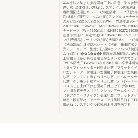
基本寸法／納まり参考図施工上の注意：巻末参照
違い窓│単体引違い窓ねじレスアングル代表納まり
縦断面図透湿防水シ－ト(別途)防水テ－プ(別売部
(別途)防湿気密フィルム(別途)アングルコーナーピー
のみ)7227222.535252.53525Ww’：内法寸法2
2015624810523523451.548.5202424I179G1
ナーピース（W＞1690のみ）62481030272.53030
法基準寸法/h’:内法寸法H4313624810P5557105
プ(別売部品)シーリング(別途)透湿防水シ－ト(別
（別売部品）透湿防水シ－ト（別途）先張防水シ
品）シーリング（別途）防湿気密フィルム(別途)
ム（別途）I��G���H横断面図268商品の色
上実物とは多少異なる場合がございますのでご了
TWTW防火戸TWWOOD在来204引違い窓単体引
トタイプ）シャッター付引違い窓（フラットタイ
い窓シャッター付引違い窓面格子付引違い窓装飾
し窓（グレモン）縦すべり出し窓（オペレーター
し窓（グレモン）横すべり出し窓（オペレーター
べり出し窓上げ下げ窓面格子付上げ下げ窓FIX窓
プ）開き窓テラス（フリクションアームタイプ）
（ドアクローザタイプ）引違い窓（フラットタイ
連窓・段窓部材ドアテラスドア採風勝手口ドアF
償品ねじレスアングル代表納まり図在来マド