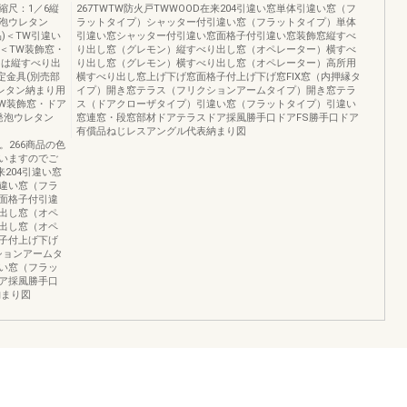
縮尺：1／6縦
267TWTW防火戸TWWOOD在来204引違い窓単体引違い窓（フ
泡ウレタン
ラットタイプ）シャッター付引違い窓（フラットタイプ）単体
)＜TW引違い
引違い窓シャッター付引違い窓面格子付引違い窓装飾窓縦すべ
用＞＜TW装飾窓・
り出し窓（グレモン）縦すべり出し窓（オペレーター）横すべ
図は縦すべり出
り出し窓（グレモン）横すべり出し窓（オペレーター）高所用
固定金具(別売部
横すべり出し窓上げ下げ窓面格子付上げ下げ窓FIX窓（内押縁タ
レタン納まり用
イプ）開き窓テラス（フリクションアームタイプ）開き窓テラ
＜TW装飾窓・ドア
ス（ドアクローザタイプ）引違い窓（フラットタイプ）引違い
5発泡ウレタン
窓連窓・段窓部材ドアテラスドア採風勝手口ドアFS勝手口ドア
有償品ねじレスアングル代表納まり図
す。266商品の色
いますのでご
204引違い窓
違い窓（フラ
面格子付引違
出し窓（オペ
出し窓（オペ
子付上げ下げ
ションアームタ
い窓（フラッ
ア採風勝手口
納まり図