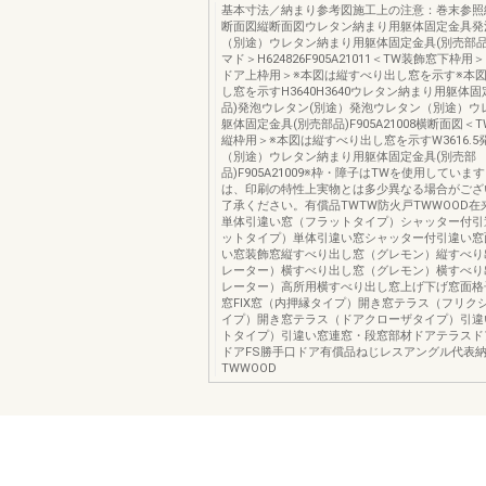
基本寸法／納まり参考図施工上の注意：巻末参照
断面図縦断面図ウレタン納まり用躯体固定金具発
（別途）ウレタン納まり用躯体固定金具(別売部品
マド＞H624826F905A21011＜TW装飾窓下枠
ドア上枠用＞※本図は縦すべり出し窓を示す※本
し窓を示すH3640H3640ウレタン納まり用躯体
品)発泡ウレタン(別途）発泡ウレタン（別途）ウ
躯体固定金具(別売部品)F905A21008横断面図
縦枠用＞※本図は縦すべり出し窓を示すW3616.
（別途）ウレタン納まり用躯体固定金具(別売部
品)F905A21009※枠・障子はTWを使用していま
は、印刷の特性上実物とは多少異なる場合がござ
了承ください。有償品TWTW防火戸TWWOOD在来
単体引違い窓（フラットタイプ）シャッター付引
ットタイプ）単体引違い窓シャッター付引違い窓
い窓装飾窓縦すべり出し窓（グレモン）縦すべり
レーター）横すべり出し窓（グレモン）横すべり
レーター）高所用横すべり出し窓上げ下げ窓面格
窓FIX窓（内押縁タイプ）開き窓テラス（フリク
イプ）開き窓テラス（ドアクローザタイプ）引違
トタイプ）引違い窓連窓・段窓部材ドアテラスド
ドアFS勝手口ドア有償品ねじレスアングル代表
TWWOOD