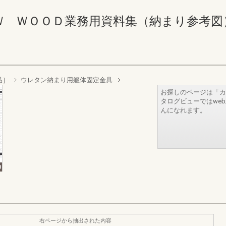
ＯＯＤ業務用資料集（納まり参考図） 266-2
品］
ウレタン納まり用躯体固定金具
お探しのページは「カ
タログビューではwe
んになれます。
右ページから抽出された内容