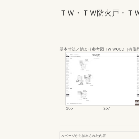
ＴＷ・ＴＷ防火戸・ＴＷ Ｗ
基本寸法／納まり参考図 TW WOOD［有償
266
267
左ページから抽出された内容