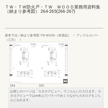
ＴＷ・ＴＷ防火戸・ＴＷ ＷＯＯＤ業務用資料集
（納まり参考図） 264-265(266-267)
基本寸法／納まり参考図 TW WOOD［有償品］
アングルカバー
（三方）
264
265
お探しのページは「カタログビュー」でごらんいただけます。カ
タログビューではweb上でパラパラめくりながらカタログをごら
んになれます。