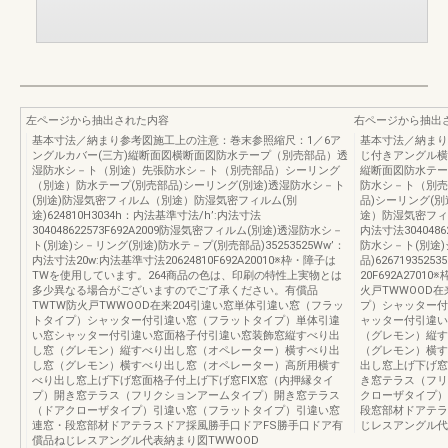
左ページから抽出された内容
右ページから抽出
基本寸法／納まり参考図施工上の注意：巻末参照縮尺：1／6ア
基本寸法／納まり
ングルカバー(三方)縦断面図横断面図防水テープ（別売部品）透
じ付きアングル横
湿防水シ－ト（別途）先張防水シ－ト（別売部品）シーリング
縦断面図防水テー
（別途）防水テープ(別売部品)シーリング(別途)透湿防水シ－ト
防水シ－ト（別売
(別途)防湿気密フィルム（別途）防湿気密フィルム(別
品)シーリング(
途)624810H3034h：内法基準寸法/h’:内法寸法
途）防湿気密フィルム
304048622573F692A2009防湿気密フィルム(別途)透湿防水シ－
内法寸法3040486
ト(別途)シ－リング(別途)防水テ－プ(別売部品)35253525Ww’：
防水シ－ト(別途)
内法寸法20w:内法基準寸法20624810F692A20010※枠・障子は
品)626719352
TWを使用しています。264商品の色は、印刷の特性上実物とは
20F692A270
多少異なる場合がございますのでご了承ください。有償品
火戸TWWOOD
TWTW防火戸TWWOOD在来204引違い窓単体引違い窓（フラッ
プ）シャッター付
トタイプ）シャッター付引違い窓（フラットタイプ）単体引違
ャッター付引違い
い窓シャッター付引違い窓面格子付引違い窓装飾窓縦すべり出
（グレモン）縦す
し窓（グレモン）縦すべり出し窓（オペレーター）横すべり出
（グレモン）横す
し窓（グレモン）横すべり出し窓（オペレーター）高所用横す
出し窓上げ下げ窓
べり出し窓上げ下げ窓面格子付上げ下げ窓FIX窓（内押縁タイ
き窓テラス（フリ
プ）開き窓テラス（フリクションアームタイプ）開き窓テラス
クローザタイプ）
（ドアクローザタイプ）引違い窓（フラットタイプ）引違い窓
段窓部材ドアテラ
連窓・段窓部材ドアテラスドア採風勝手口ドアFS勝手口ドア有
じレスアングル代
償品ねじレスアングル代表納まり図TWWOOD