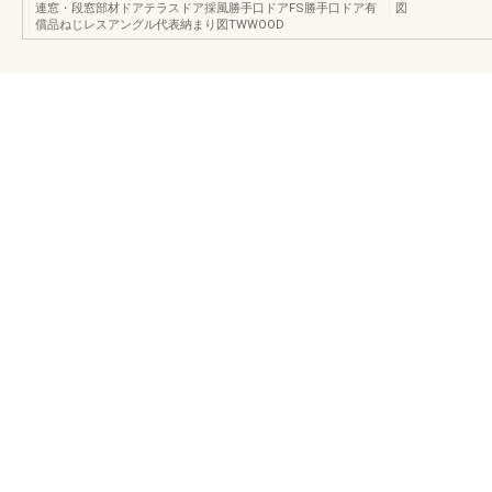
連窓・段窓部材ドアテラスドア採風勝手口ドアFS勝手口ドア有
図
償品ねじレスアングル代表納まり図TWWOOD