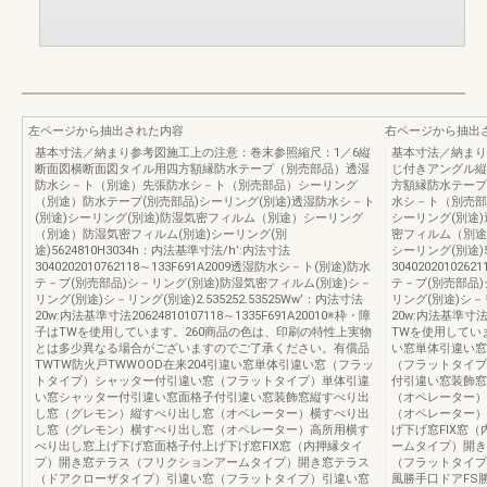
左ページから抽出された内容
右ページから抽出
基本寸法／納まり参考図施工上の注意：巻末参照縮尺：1／6縦
基本寸法／納まり
断面図横断面図タイル用四方額縁防水テープ（別売部品）透湿
じ付きアングル縦
防水シ－ト（別途）先張防水シ－ト（別売部品）シーリング
方額縁防水テープ
（別途）防水テープ(別売部品)シーリング(別途)透湿防水シ－ト
水シ－ト（別売部
(別途)シーリング(別途)防湿気密フィルム（別途）シーリング
シーリング(別途)
（別途）防湿気密フィルム(別途)シーリング(別
密フィルム（別途
途)5624810H3034h：内法基準寸法/h’:内法寸法
シーリング(別途)5
3040202010762118～133F691A2009透湿防水シ－ト(別途)防水
304020201026
テ－プ(別売部品)シ－リング(別途)防湿気密フィルム(別途)シ－
テ－プ(別売部品)
リング(別途)シ－リング(別途)2.535252.53525Ww’：内法寸法
リング(別途)シ－リ
20w:内法基準寸法20624810107118～1335F691A20010※枠・障
20w:内法基準寸法2
子はTWを使用しています。260商品の色は、印刷の特性上実物
TWを使用していま
とは多少異なる場合がございますのでご了承ください。有償品
い窓単体引違い窓
TWTW防火戸TWWOOD在来204引違い窓単体引違い窓（フラッ
（フラットタイプ
トタイプ）シャッター付引違い窓（フラットタイプ）単体引違
付引違い窓装飾窓
い窓シャッター付引違い窓面格子付引違い窓装飾窓縦すべり出
（オペレーター）
し窓（グレモン）縦すべり出し窓（オペレーター）横すべり出
（オペレーター）
し窓（グレモン）横すべり出し窓（オペレーター）高所用横す
げ下げ窓FIX窓
べり出し窓上げ下げ窓面格子付上げ下げ窓FIX窓（内押縁タイ
ームタイプ）開き
プ）開き窓テラス（フリクションアームタイプ）開き窓テラス
（フラットタイプ
（ドアクローザタイプ）引違い窓（フラットタイプ）引違い窓
風勝手口ドアFS