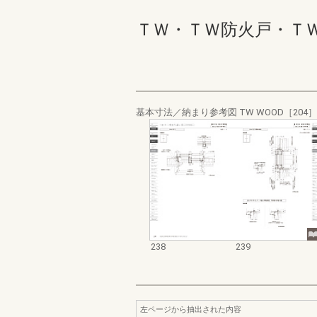
ＴＷ・ＴＷ防火戸・ＴＷ Ｗ
基本寸法／納まり参考図 TW WOOD［204］
238
239
左ページから抽出された内容