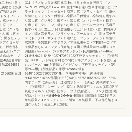
施工上の注意：
基本寸法／納まり参考図施工上の注意：巻末参照縮尺：1／
性上実物とは多少
6239TWTW防火戸TWWOOD在来204引違い窓単体引違い窓（フ
WTW防火戸
ラットタイプ）シャッター付引違い窓（フラットタイプ）単体
ットタイプ）シ
引違い窓シャッター付引違い窓面格子付引違い窓装飾窓縦すべ
い窓シャッタ
り出し窓（グレモン）縦すべり出し窓（オペレーター）横すべ
し窓（グレモ
り出し窓（グレモン）横すべり出し窓（オペレーター）高所用
し窓（グレモ
横すべり出し窓上げ下げ窓面格子付上げ下げ窓FIX窓（内押縁タ
べり出し窓上
イプ）開き窓テラス（フリクションアームタイプ）開き窓テラ
プ）開き窓テラ
ス（ドアクローザタイプ）引違い窓（フラットタイプ）引違い
ドアクローザ
窓連窓・段窓部材ドアテラスドア採風勝手口ドアFS勝手口ドア
窓・段窓部材
有償品ねじレスアングル代表納まり図＜単純段差24㎜用＞＜単
償品ねじレスア
純段差27㎜～用＞（※下枠アタッチメント調整範囲27～40㎜）
途)防水テ－プ
21.548H6241548H4027H703G1022下枠アタッチメント（別売部
途)4枚建合掌部
品）※※サッシ下枠と床材との間に下枠アタッチメントを差し込
法20624815
むスペース1mmを確保してください。下枠アタッチメント(床
厚24㎜用)（別売部品）床厚24mmの場合
79G12166横断面図
62481530273303033044h：内法基準寸法/h’:内法寸法
H4313624815P木部開口寸法(ROH)155753105850474821.5246
防水テープ（別売部品）透湿防水シ－ト（別途）先張防水シ－
ト（別売部品）シーリング（別途）防湿気密フィルム(別途)防湿
気密フィルム（別途）防水テープ(別売部品)シーリング(別途)透
湿防水シ－ト(別途)I��G���H縦断面図縦断面図204テラス
単純段差204アタッチメント／引違い単純段差 下枠部分納まり
図クレセント位置はP.202参照