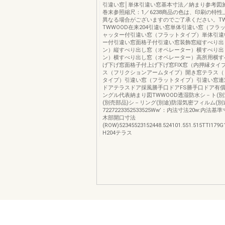
引違い窓│単体引違い窓基本寸法／納まり参考図
巻末参照縮尺：1／6238商品の色は、印刷の特
異なる場合がございますのでご了承ください。T
TWWOOD在来204引違い窓単体引違い窓（フラ
ャッター付引違い窓（フラットタイプ）単体引違
ー付引違い窓面格子付引違い窓装飾窓縦すべり出
ン）縦すべり出し窓（オペレーター）横すべり出
ン）横すべり出し窓（オペレーター）高所用横す
げ下げ窓面格子付上げ下げ窓FIX窓（内押縁タイ
ス（フリクションアームタイプ）開き窓テラス（
タイプ）引違い窓（フラットタイプ）引違い窓連
ドアテラスドア採風勝手口ドアFS勝手口ドア有
ングル代表納まり図TWWOOD透湿防水シ－ト(別
(別売部品)シ－リング(別途)防湿気密フィルム(別
7227223352533525Ww’：内法寸法20w:内法基準寸
木部開口寸法
(ROW)52345523152448.524101.551.515TTI1
H204テラス