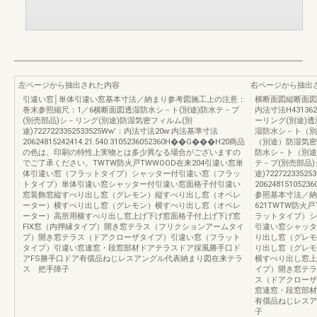
左ページから抽出された内容
右ページから抽出
引違い窓│単体引違い窓基本寸法／納まり参考図施工上の注意：
横断面図縦断面図624
巻末参照縮尺：1／6横断面図透湿防水シ－ト(別途)防水テ－プ
内法寸法H431362
(別売部品)シ－リング(別途)防湿気密フィルム(別
ーリング(別途)
途)7227223352533525Ww’：内法寸法20w:内法基準寸法
湿防水シ－ト（別
20624815242414.21.540.3105236052360H��G���H20商品
（別途）防湿気密
の色は、印刷の特性上実物とは多少異なる場合がございますの
防水シ－ト（別途
でご了承ください。TWTW防火戸TWWOOD在来204引違い窓単
テ－プ(別売部品)
体引違い窓（フラットタイプ）シャッター付引違い窓（フラッ
途)722722335
トタイプ）単体引違い窓シャッター付引違い窓面格子付引違い
20624815105
窓装飾窓縦すべり出し窓（グレモン）縦すべり出し窓（オペレ
参照基本寸法／納
ーター）横すべり出し窓（グレモン）横すべり出し窓（オペレ
621TWTW防火
ーター）高所用横すべり出し窓上げ下げ窓面格子付上げ下げ窓
ラットタイプ）シ
FIX窓（内押縁タイプ）開き窓テラス（フリクションアームタイ
引違い窓シャッタ
プ）開き窓テラス（ドアクローザタイプ）引違い窓（フラット
り出し窓（グレモ
タイプ）引違い窓連窓・段窓部材ドアテラスドア採風勝手口ド
り出し窓（グレモ
アFS勝手口ドア有償品ねじレスアングル代表納まり図在来テラ
横すべり出し窓上
ス 把手障子
イプ）開き窓テラ
ス（ドアクローザ
窓連窓・段窓部材
有償品ねじレスア
子