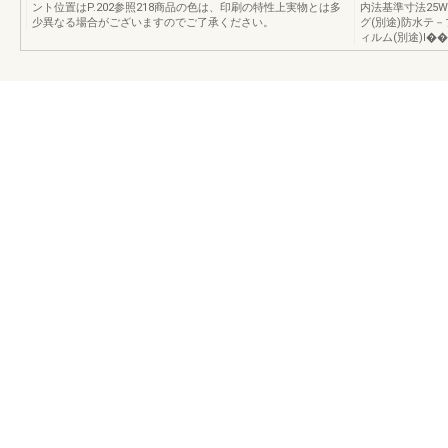
ント位置はP.202参照218商品の色は、印刷の特性上実物とは多
内法基準寸法25W52
少異なる場合がございますのでご了承ください。
グ(別途)防水テ－
ィルム(別途)I��