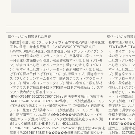
左ページから抽出された内容
右ページから抽出
装飾窓│引違い窓（フラットタイプ）基本寸法／納まり参考図施
基本寸法／納まり
工上の注意：巻末参照縮尺：1／6TWWOODTWTW防火戸
6TWTW防火戸T
TWWOOD在来204引違い窓単体引違い窓（フラットタイプ）シ
ットタイプ）シャ
ャッター付引違い窓（フラットタイプ）単体引違い窓シャッタ
違い窓シャッター
ー付引違い窓面格子付引違い窓装飾窓縦すべり出し窓（グレモ
出し窓（グレモン
ン）縦すべり出し窓（オペレーター）横すべり出し窓（グレモ
出し窓（グレモン
ン）横すべり出し窓（オペレーター）高所用横すべり出し窓上
すべり出し窓上げ
げ下げ窓面格子付上げ下げ窓FIX窓（内押縁タイプ）開き窓テラ
プ）開き窓テラス
ス（フリクションアームタイプ）開き窓テラス（ドアクローザ
（ドアクローザタ
タイプ）引違い窓（フラットタイプ）引違い窓連窓・段窓部材
連窓・段窓部材ド
ドアテラスドア採風勝手口ドアFS勝手口ドア有償品ねじレスア
償品ねじレスアン
ングル代表納まり図在来テラス
ッキ納まり）VH
HKVHKF62481530273303034034h：内法基準寸法/h’:内法寸法
－ト（別売部品）
H4313P624815575410.569.55162防水テープ(別売部品)シーリン
ング（別途）※1
グ(別途)透湿防水シ－ト(別途)防水テープ（別売部品）透湿防水
等で絶対に、ふさ
シ－ト（別途）先張防水シ－ト（別売部品）シーリング（別
室内側に漏水する
途）防湿気密フィルム(別途)I��G���A透湿防水シ－ト(別
仕様を確認の上必
途)防水テ－プ(別売部品)シ－リング(別途)防湿気密フィルム(別
15※2※262481
途)ロック解除本図はHK-Rを示す。HK-Lは対称。
132324I��
10523455231.524247227223352533525Ww’：内法寸法20w:内法
認の上、必要寸法
基準寸法2062481548.515I��G���横断面図縦断面図クレセ
は対称。32273522