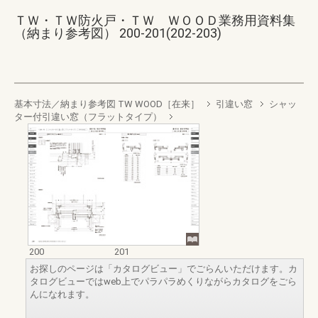
ＴＷ・ＴＷ防火戸・ＴＷ ＷＯＯＤ業務用資料集
（納まり参考図） 200-201(202-203)
基本寸法／納まり参考図 TW WOOD［在来］
引違い窓
シャッ
ター付引違い窓（フラットタイプ）
200
201
お探しのページは「カタログビュー」でごらんいただけます。カ
タログビューではweb上でパラパラめくりながらカタログをごら
んになれます。