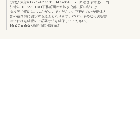
水抜き穴部※1※2※24815133.514.540348Hh：内法基準寸法/h’:内
法寸法301727.512※1下枠前面の水抜き穴部（図中部）は、モル
タル等で絶対に、ふさがないでください。下枠内の水が躯体内
部や室内側に漏水する原因となります。※2デッキの取付説明書
等で仕様を確認の上必要寸法を確保してください。
I��G���A縦断面図横断面図