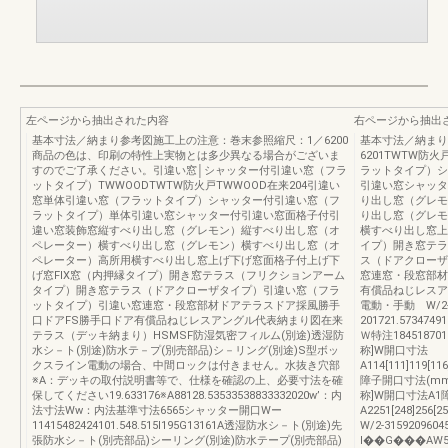
左ページから抽出された内容
右ページから抽出
基本寸法／納まり参考図施工上の注意：巻末参照縮尺：1／6200
基本寸法／納まり
商品の色は、印刷の特性上実物とは多少異なる場合がございま
6201TWTW防
すのでご了承ください。引違い窓│シャッター付引違い窓（フラ
ラットタイプ）シ
ットタイプ）TWWOODTWTW防火戸TWWOOD在来204引違い
引違い窓シャッタ
窓単体引違い窓（フラットタイプ）シャッター付引違い窓（フ
り出し窓（グレモ
ラットタイプ）単体引違い窓シャッター付引違い窓面格子付引
り出し窓（グレモ
違い窓装飾窓縦すべり出し窓（グレモン）縦すべり出し窓（オ
横すべり出し窓上
ペレーター）横すべり出し窓（グレモン）横すべり出し窓（オ
イプ）開き窓テラ
ペレーター）高所用横すべり出し窓上げ下げ窓面格子付上げ下
ス（ドアクローザ
げ窓FIX窓（内押縁タイプ）開き窓テラス（フリクションアーム
窓連窓・段窓部材
タイプ）開き窓テラス（ドアクローザタイプ）引違い窓（フラ
有償品ねじレスア
ットタイプ）引違い窓連窓・段窓部材ドアテラスドア採風勝手
電動・手動 W/2
口ドアFS勝手口ドア有償品ねじレスアングル代表納まり図在来
201721.57347491
テラス（デッキ納まり）HSMSF防湿気密フィルム(別途)透湿防
Ｗ特注184518701
水シ－ト(別途)防水テ－プ(別売部品)シ－リング(別途)S型ボッ
称]W開口寸法
クスライン電動の場合、中間ロックは付きません。水抜き穴部
A114[111]119[11
※A：デッキの取付説明書等で、仕様を確認の上、必要寸法を確
障子開口寸法(mm)I
保してください19.633176※A88128.53533538833332020w’：内
称]W開口寸法A1
法寸法Ww：内法基準寸法6565シャッター開口Wー
A2251[248]256[2
11415482424101.548.515I195G13161A透湿防水シ－ト(別途)先
W/2-3159209604
張防水シ－ト(別売部品)シーリング(別途)防水テープ(別売部品)
I��G���AW