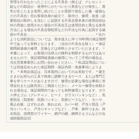
管理を行わなかったことによる不具合（例えば、クレセント・
錠などの部品が、使用中にがたついたり異音などが発生し、異
常が生じたまま使用し続けたことが原因で発生した傷・破損な
どの不具合）⑪お客様自身の組立て、取付け、修理、改造（必
要部品の取外しを含む）に起因する不具合⑫本来の使用目的以
外の用途に使用された場合の不具合又は使用目的と異なる使用
方法による場合の不具合⑬犯罪などの不法な行為に起因する破
損や不具合.........................................................................＊次の
ような消耗部品については、雨水侵入に伴う10年間の保証期間
中であっても有料となります。（当社の不具合を除く）＊保証
期間経過後の修理、交換などは有料とさせていただきます。＊
本書によって、お客様の法律上の権利を制限するものではあり
ませんので、保証期間経過後の修理についてご不明の場合は、
当社営業事業所にお問い合わせください。＊BL認定商品につい
ては別途定められた保証期間・保証内容・免責事項によりま
す。＊本商品保証は、日本国内においてのみ有効です。＊建主
さまがお持ちの工具で簡単に調整できるケース、または専門工
事を伴うケースがありますので、修理が必要な場合は事前に管
理会社または販売店にご相談ください。メーカー修理を依頼さ
れる場合は、保証期間内であっても有料修理となります。ガラ
ス押えゴム（グレチャン、ビード、ガラスパッキンなど）、気
密部品（気密材、気密パッキン、気密ピースなど）、モヘヤ、
風止め板、はずれ止め、振れ止め、カバー材、戸当り部品（戸
当りパッキン、戸当りキャップなど）、戸車、操作つまみ、排
水部品、排煙窓のワイヤー、網戸の網、網押さえゴムなどの合
成樹脂部品52