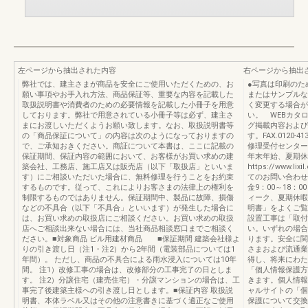
左ページから抽出された内容
右ページから抽出
弊社では、建主さまが商品を安全にご使用いただくための、お
●写真は印刷のた
願い事項やお手入れ方法、商品保証等、重要な内容を記載した
またはサンプルな
取扱説明書や消費者のための必要情報を記載した小冊子を用意
く変更する場合が
しております。弊社で用意されている小冊子等は必ず、建主さ
い。 WEBカタ
まにお渡しいただくようお願い致します。なお、取扱説明書等
グ掲載内容および
の「商品保証について」の内容は次のようになっておりますの
す。FAX.0120-41
で、ご承知おきください。商証について本書は、ここに記載の
修理受付センターま
保証期間、保証内容の範囲において、お客様がお買い求めの建
年末年始、夏期休
築会社、工務店、施工店又は販売店（以下「取扱店」といいま
https://www.lix
す）にご相談いただいた場合に、無料修理を行うことをお約束
てのお問い合わせ
するものです。従って、これによりお客さまの法律上の権利を
金9：00～18：
制限するものではありません。保証期間中、製品に故障、損傷
ィーク、夏期休暇
などの不具合（以下「不具合」といいます）が発生した場合に
明書」をよくご覧
は、お買い求めの取扱店にご相談ください。お買い求めの取扱
設置工事は「取付
店へご相談出来ない場合には、当社商品相談窓口までご相談く
い。いずれの場合
ださい。■対象商品 ビル用建材商品 ■保証期間 建築会社様よ
ります。安全に関
りの引き渡し日（注1・注2）から2年間（電装部品については1
さまおよび流通業
年間）。 ただし、商品の不具合による雨水浸入については10年
得し、将来にわた
間。 注1）改修工事の場合は、改修部分の工事完了の日としま
「個人情報保護方
す。 注2）分譲住宅（建売住宅）・分譲マンションの場合は、工
きます。個人情報
事完了後建築主様への引き渡し日とします。■保証内容 取扱説
ャルサイトの「個
明書、本体ラベル又はその他の注意書きに基づく適正なご使用
保護について交換