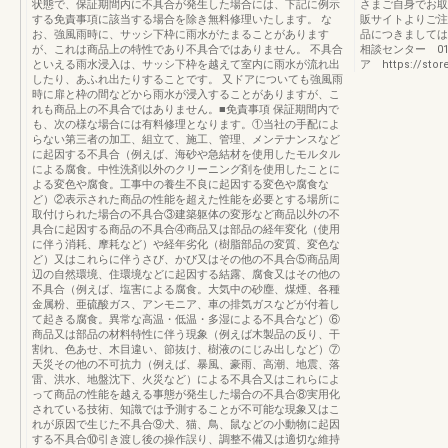
状態で、保証期間内に不具合が発生した場合には、下記に例示
さまご自身でお取
する免責事項に該当する場合を除き無料修理いたします。 な
販サイトよりご注
お、強風雨時に、サッシ下枠に雨水がたまることがあります
品につきましては
が、これは商品上の特性であり不具合ではありません。 不具合
相談センター 01
といえる雨水浸入は、サッシ下枠を越えて室内に雨水が流れ出
ア https://store.
したり、あふれ出たりすることです。 又ドアについても強風雨
時に扉と枠の間などから雨水が浸入することがありますが、こ
れも商品上の不具合ではありません。■免責事項 保証期間内で
も、次の様な場合には有料修理となります。①当社の手配によ
らない第三者の加工、組立て、施工、管理、メンテナンスなど
に起因する不具合（例えば、海砂や急結材を使用したモルタル
による腐食。中性洗剤以外のクリーニング剤を使用したことに
よる変色や腐食。工事中の養生不良に起因する変色や腐食な
ど）②表示された商品の性能を超えた性能を必要とする場所に
取付けられた場合の不具合③建築躯体の変形など商品以外の不
具合に起因する商品の不具合④商品又は部品の経年変化（使用
に伴う消耗、摩耗など）や経年劣化（樹脂部品の変質、変色な
ど）又はこれらに伴うさび、かび又はその他の不具合⑤商品周
辺の自然環境、住環境などに起因する結露、腐食又はその他の
不具合（例えば、塩害による腐食。大気中の砂塵、煤煙、各種
金属粉、亜硫酸ガス、アンモニア、車の排気ガスなどが付着し
て起きる腐食。異常な高温・低温・多湿による不具合など）⑥
商品又は部品の材料特性に伴う現象（例えば木製品の反り、干
割れ、色あせ、木目違い、節抜け、樹液のにじみ出しなど）⑦
天災その他の不可抗力（例えば、暴風、豪雨、高潮、地震、落
雷、洪水、地盤沈下、火災など）による不具合又はこれらによ
って商品の性能を越える事態が発生した場合の不具合⑧実用化
されている技術、知識では予測することが不可能な現象又はこ
れが原因で生じた不具合⑨犬、猫、鳥、鼠などの小動物に起因
する不具合⑩引き渡し後の操作誤り、調整不備又は適切な維持