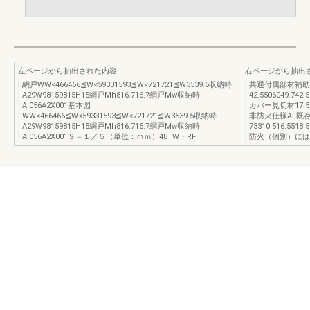
左ページから抽出された内容
右ページから抽出
網戸WW<466466≦W<59331593≦W<721721≦W3539.5収納時
共通付属部材補助
A29W98159815H15網戸Mh816.716.7網戸Mw収納時
42.5506049.7
AI056A2X001基本図
カバー見切材17.5
WW<466466≦W<59331593≦W<721721≦W3539.5収納時
非防火仕様AL既
A29W98159815H15網戸Mh816.716.7網戸Mw収納時
73310.516.5518.
AI056A2X001Ｓ＝１／５（単位：ｍｍ）48TW・RF
防火（個別）には