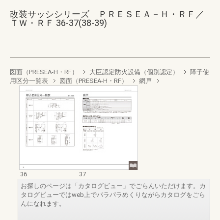
改装サッシシリーズ ＰＲＥＳＥＡ－Ｈ・ＲＦ／
ＴＷ・ＲＦ 36-37(38-39)
図面（PRESEA-H・RF）
大臣認定防火設備（個別認定）
障子使
用区分一覧表
図面（PRESEA-H・RF）
網戸
36
37
お探しのページは「カタログビュー」でごらんいただけます。カ
タログビューではweb上でパラパラめくりながらカタログをごら
んになれます。