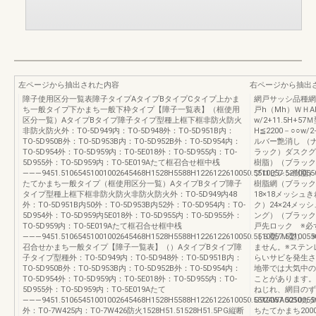
左ページから抽出された内容
右ページから抽出
障子使用区分一覧表障子タイプAタイプBタイプCタイプ上かま
網戸サッシ品種網
ち一般タイプ下かまち一般下枠タイプ【障子一覧表】（框使用
戸h（Mh）ＷＨAB
区分一覧）AタイプBタイプ障子タイプ型種上框下框非防火防火
w/2+11.5H+57
非防火防火外：TO-5D949内：TO-5D948外：TO-5D951B内：
H≦2200－○○w
TO-5D950B外：TO-5D953B内：TO-5D952B外：TO-5D954内：
ルバー艶消し （ナ
TO-5D954外：TO-5D959内：TO-5E018外：TO-5D955内：TO-
ラック）ダスクグ
5D955外：TO-5D959内：TO-5E019Aたて框召合せ框中桟
樹脂）（ブラック
―――9451.51065451001002645468H1528H5588H1226122610050.5510057.52100550
プロピレン樹脂）
たてかまち一般タイプ（框使用区分一覧）AタイプBタイプ障子
樹脂網（ブラック
タイプ型種上框下框非防火防火非防火防火外：TO-5D949内48
18×18メッシ
外：TO-5D951B内50外：TO-5D953B内52外：TO-5D954内：TO-
ク）24×24メ
5D954外：TO-5D959内5E018外：TO-5D955内：TO-5D955外：
ング）（ブラック
TO-5D959内：TO-5E019Aたて框召合せ框中桟
戸先ロック ※必
―――9451.51065451001002645468H1528H5588H1226122610050.5510057.52100550
（Ｓ型/Ｍ型） 
召合せかまち一般タイプ【障子一覧表】（）AタイプBタイプ障
ません。※ステン
子タイプ型種外：TO-5D949内：TO-5D948外：TO-5D951B内：
らいサビを発生さ
TO-5D950B外：TO-5D953B内：TO-5D952B外：TO-5D954内：
地帯では大気中の
TO-5D954外：TO-5D959内：TO-5E018外：TO-5D955内：TO-
ことがあります。
5D955外：TO-5D959内：TO-5E019Aたて
ねじれ、網目のず
―――9451.51065451001002645468H1528H5588H1226122610050.5510057.52100550
G924WA005
外：TO-7W425内：TO-7W426防火1528H51.51528H51.5PG縦断
ちたてかまち2000＜