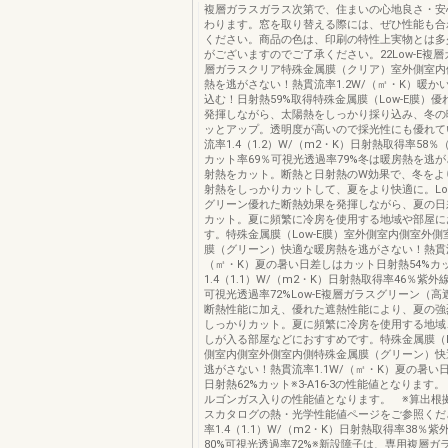
複層ガラスガラス次第で、住まいの心地良さ・安
わります。窓を取り替える際には、ぜひ性能も合
ください。商品の色は、印刷の特性上実物とは多
がございますのでご了承ください。22Low-E複層ガ
層ガラスクリア特殊金属膜（クリア）室外側室内
熱を逃がさない！熱貫流率1.2W/（㎡・K）暖か
込む！日射熱59%取得特殊金属膜（Low-E膜）
発揮しながら、太陽熱をしっかり採り込み、冬の
ッとアップ。透明度が高いので採光性にも優れて
流率1.4（1.2）W/（m2・K）日射熱取得率58％
カット率69％可視光透過率79%冬は暖房熱を逃
射熱をカット。断熱と日射熱のW効果で、冬をよ
射熱をしっかりカットして、夏をより快適に。Lo
グリーン優れた断熱効果を発揮しながら、夏の日
カット。夏に頻繁に冷房を使用する地域や部屋に
す。特殊金属膜（Low-E膜）室外側室内側室外
膜（グリーン）快適な暖房熱を逃がさない！熱貫流率
（㎡・K）夏の暑い日差しはカット日射熱54%カ
1.4（1.1）W/（m2・K）日射熱取得率46％紫外
可視光透過率72%Low-E複層ガラスグリーン（
断熱性能に加え、優れた遮熱性能により、夏の強
しっかりカット。夏に頻繁に冷房を使用する地域
しが入る部屋などにおすすめです。特殊金属膜（L
側室内側室外側室内側特殊金属膜（グリーン）快
逃がさない！熱貫流率1.1W/（㎡・K）夏の暑い
日射熱62%カット※3-A16-3の性能値となります
ルゴンガス入りの性能値となります。 ※算出根
スカタログの熱・光学性能値ページをご参照くだ
率1.4（1.1）W/（m2・K）日射熱取得率38％
80%可視光透過率72%※新設障子は、専用複層ガ