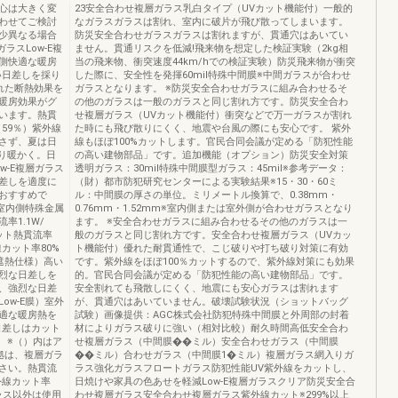
心は大きく変
23安全合わせ複層ガラス乳白タイプ（UVカット機能付）一般的
わせてご検討
なガラスガラスは割れ、室内に破片が飛び散ってしまいます。
少異なる場合
防災安全合わせガラスガラスは割れますが、貫通穴はあいてい
ラスLow-E複
ません。貫通リスクを低減!飛来物を想定した検証実験（2kg相
側快適な暖房
当の飛来物、衝突速度44km/hでの検証実験）防災飛来物が衝突
い日差しを採り
した際に、安全性を発揮60mil特殊中間膜※中間ガラスが合わせ
優れた断熱効果を
ガラスとなります。 ※防災安全合わせガラスに組み合わせるそ
暖房効果がグ
の他のガラスは一般のガラスと同じ割れ方です。防災安全合わ
います。熱貫
せ複層ガラス（UVカット機能付）衝突などで万一ガラスが割れ
（59％）紫外線
た時にも飛び散りにくく、地震や台風の際にも安心です。 紫外
がさず、夏は日
線もほぼ100%カットします。官民合同会議が定める「防犯性能
り暖かく。日
の高い建物部品」です。追加機能（オプション）防災安全対策
w-E複層ガラス
透明ガラス：30mil特殊中間膜型ガラス：45mil※参考データ：
差しを適度に
（財）都市防犯研究センターによる実験結果※15・30・60ミ
おすすめで
ル：中間膜の厚さの単位。ミリメートル換算で、0.38mm・
側室内側特殊金属
0.76mm・1.52mm※室内側または室外側が合わせガラスとなり
1.1W/
ます。 ※安全合わせガラスに組み合わせるその他のガラスは一
ット熱貫流率
般のガラスと同じ割れ方です。安全合わせ複層ガラス（UVカッ
線カット率80%
ト機能付）優れた耐貫通性で、こじ破りや打ち破り対策に有効
高遮熱仕様）高い
です。紫外線をほぼ100％カットするので、紫外線対策にも効果
烈な日差しを
的。官民合同会議が定める「防犯性能の高い建物部品」です。
、強烈な日差
安全割れても飛散しにくく、地震にも安心ガラスは割れます
ow-E膜）室外
が、貫通穴はあいていません。破壊試験状況（ショットバッグ
適な暖房熱を
試験）画像提供：AGC株式会社防犯特殊中間膜と外周部の封着
日差しはカット
材によりガラス破りに強い（相対比較）耐久時間高低安全合わ
。 ※（）内はア
せ複層ガラス（中間膜��ミル）安全合わせガラス（中間膜
拠は、複層ガラ
��ミル）合わせガラス（中間膜1�ミル）複層ガラス網入りガ
さい。熱貫流
ラス強化ガラスフロートガラス防犯性能UV紫外線をカットし、
紫外線カット率
日焼けや家具の色あせを軽減Low-E複層ガラスクリア防災安全合
ラス以外は使用
わせ複層ガラス安全合わせ複層ガラス紫外線カット※299%以上