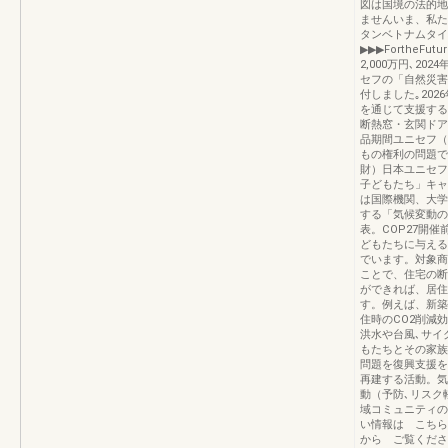
図は国境の法的地
ませんいま、私たちにで
タンベトナムタ
▶▶▶FortheFu
2,000万円､202
セフの「自然災害
付しました｡202
を通じて支援する
断熱窓・玄関ドア
品期間ユニセフ（
もの権利の問題で
財）日本ユニセフ
子どもたち」キャン
は国際機関、大学
する「気候変動の
表。COP27開
どもたちに与える
でいます。対象商
ことで、住宅の断
ができれば、居住
す。例えば、新築
住時のCO2削減効
洪水や台風､サイ
もたちとその家族
問題を復興支援を
再建する活動。気
動（予防､リスク
域コミュニティの
い情報は こちら
から ご覧くださ