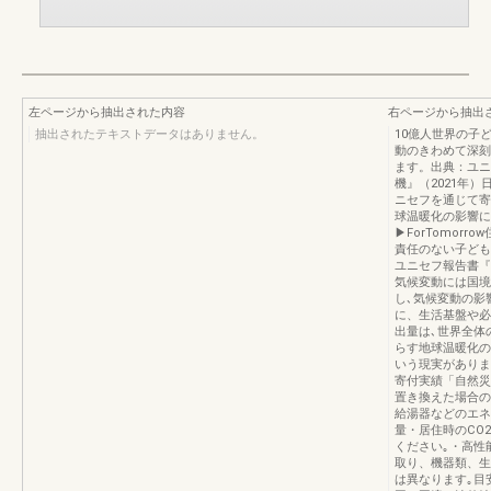
左ページから抽出された内容
右ページから抽出
抽出されたテキストデータはありません。
10億人世界の子
動のきわめて深刻
ます。出典：ユニ
機』（2021年
ニセフを通じて寄
球温暖化の影響に
▶ForTomor
責任のない子ども
ユニセフ報告書『
気候変動には国境
し､気候変動の影
に、生活基盤や必
出量は､世界全体
らす地球温暖化の
いう現実がありま
寄付実績「自然災
置き換えた場合の
給湯器などのエネ
量・居住時のCO
ください｡・高性
取り、機器類、生
は異なります｡目