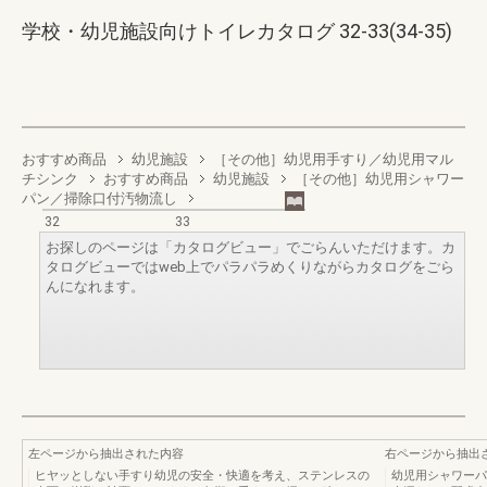
学校・幼児施設向けトイレカタログ 32-33(34-35)
おすすめ商品
幼児施設
［その他］幼児用手すり／幼児用マル
チシンク
おすすめ商品
幼児施設
［その他］幼児用シャワー
パン／掃除口付汚物流し
32
33
お探しのページは「カタログビュー」でごらんいただけます。カ
タログビューではweb上でパラパラめくりながらカタログをごら
んになれます。
左ページから抽出された内容
右ページから抽出
ヒヤッとしない手すり幼児の安全・快適を考え、ステンレスの
幼児用シャワーパ