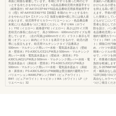
表面に樹脂を被覆しています。冬期に手すりを握った時のヒヤ
水漏れへの配慮出
ッとする冷たさをやわらげます。※品名品番幼児用大便器手すり
かけられる小壁を
（紙巻器付）KF-AA131CEP44/Y92品名品番幼児用多用途用手す
を抑える高い壁三
り（Ⅰ型）KF-AA910CE40/Y92【樹脂】冬期のヒヤッとする冷た
えます。手前の壁
さをやわらげる※【ステンレス】強度を確保※感じ方には個人差
した形状としてい
があります。幼児用手すりカラーバリエーション・色品番品番
どもがどこにいて
末尾に/と色品番をつけご発注ください。手すりWA（ホワイ
育者も安心して介
ト）Y92（イエロー）紙巻器Y92（イエロー）高さは2サイズ用
防を設け、パン床
意幼児の身長に合わせて、高さ500mm・600mmの2サイズを用
名品番幼児用シャワー
意しています。（左の写真は600mmサイズ）イラスト表示も可
後約1週間カラーバ
能（オプション）鉢内にイラストを表示できるので、幼児の誘
ワイト）FW1（
導にも役立ちます。幼児用マルチシンクタイプ品番高さ
ト）掃除口付汚物
500mm・マルチシンク用レバー水栓・電気温水器あり（壁給
め、バケツや尿器
水・壁排水）PS-A30C5JCE2/LPW高さ500mm・マルチシンク
簡単ハンドルが長
用レバー水栓・電気温水器あり（壁給水・床排水）PS-
せで、バケツを持
A30C5JAE2/LPW高さ500mm・マルチシンク用レバー水栓・電
す。作業者の負担
気温水器あり（床給水・壁排水）PS-A30C5JDE2/LPW高さ
負担を軽減します
500mm・マルチシンク用レバー水栓・電気温水器あり（床給
流しS-207NM1NF
水・床排水）PS-A30C5JBE2/LPW納期は受注後約1週間カラー
式・補高台なし品名品
バリエーションWAWLPWシンクBW1（ピュアホワイト）
12ZF(300)-
BW1（ピュアホワイト）キャビネットWA（ホワイト）LP（ク
高台なしカラーバ
リエペール）32
つけご発注くださ