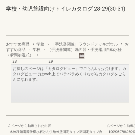
学校・幼児施設向けトイレカタログ 28-29(30-31)
おすすめ商品
学校
［手洗器関連］ラウンドデッキボウル
お
すすめ商品
学校
［手洗器関連］洗面器・手洗器用自動水栓
（瞬間加温式）
28
29
お探しのページは「カタログビュー」でごらんいただけます。カ
タログビューではweb上でパラパラめくりながらカタログをごら
んになれます。
左ページから抽出された内容
右ページから抽出
水栓種類電源仕様水石けん供給栓壁固定タイプ床固定タイプ自
1009080706050