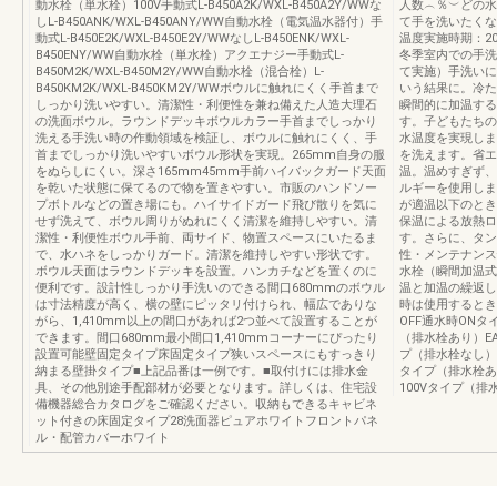
動水栓（単水栓）100V手動式L-B450A2K/WXL-B450A2Y/WWな
人数︵％︶どの水
しL-B450ANK/WXL-B450ANY/WW自動水栓（電気温水器付）手
て手を洗いたくな
動式L-B450E2K/WXL-B450E2Y/WWなしL-B450ENK/WXL-
温度実施時期：‌2
B450ENY/WW自動水栓（単水栓）アクエナジー手動式L-
冬季室内での手洗
B450M2K/WXL-B450M2Y/WW自動水栓（混合栓）L-
て実施）手洗いに
B450KM2K/WXL-B450KM2Y/WWボウルに触れにくく手首まで
いう結果に。冷た
しっかり洗いやすい。清潔性・利便性を兼ね備えた人造大理石
瞬間的に加温する
の洗面ボウル。ラウンドデッキボウルカラー手首までしっかり
す。子どもたちの
洗える手洗い時の作動領域を検証し、ボウルに触れにくく、手
水温度を実現しま
首までしっかり洗いやすいボウル形状を実現。265mm自身の服
を洗えます。省エ
をぬらしにくい。深さ165mm45mm手前ハイバックガード天面
温。温めすぎず、
を乾いた状態に保てるので物を置きやすい。市販のハンドソー
ルギーを使用しま
プボトルなどの置き場にも。ハイサイドガード飛び散りを気に
が適温以下のとき
せず洗えて、ボウル周りがぬれにくく清潔を維持しやすい。清
保温による放熱ロ
潔性・利便性ボウル手前、両サイド、物置スペースにいたるま
す。さらに、タン
で、水ハネをしっかりガード。清潔を維持しやすい形状です。
性・メンテナンス
ボウル天面はラウンドデッキを設置。ハンカチなどを置くのに
水栓（瞬間加温式
便利です。設計性しっかり手洗いのできる間口680mmのボウル
温と加温の繰返し
は寸法精度が高く、横の壁にピッタリ付けられ、幅広でありな
時は使用するとき
がら、1,410mm以上の間口があれば2つ並べて設置することが
OFF通水時ONタ
できます。間口680mm最小間口1,410mmコーナーにぴったり
（排水栓あり）EA
設置可能壁固定タイプ床固定タイプ狭いスペースにもすっきり
プ（排水栓なし）E
納まる壁掛タイプ■上記品番は一例です。■取付けには排水金
タイプ（排水栓あり
具、その他別途手配部材が必要となります。詳しくは、住宅設
100Vタイプ（排水
備機器総合カタログをご確認ください。収納もできるキャビネ
ット付きの床固定タイプ28洗面器ピュアホワイトフロントパネ
ル・配管カバーホワイト