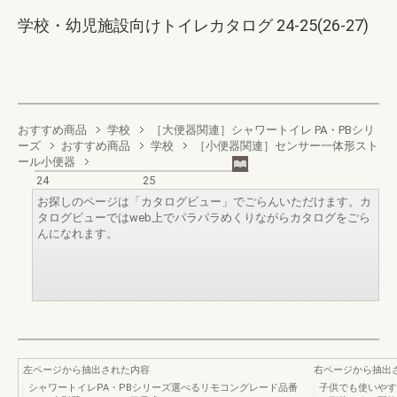
学校・幼児施設向けトイレカタログ 24-25(26-27)
おすすめ商品
学校
［大便器関連］シャワートイレ PA・PBシリ
ーズ
おすすめ商品
学校
［小便器関連］センサー一体形スト
ール小便器
24
25
お探しのページは「カタログビュー」でごらんいただけます。カ
タログビューではweb上でパラパラめくりながらカタログをごら
んになれます。
左ページから抽出された内容
右ページから抽出
シャワートイレPA・PBシリーズ選べるリモコングレード品番
子供でも使いやす