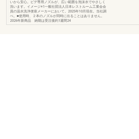
いから安心。ビデ専用ノズルが、広い範囲を泡沫水でやさしく
洗います。イメージ※1一般社団法人日本レストルーム工業会会
員の温水洗浄便座メーカーにおいて。2025年10月現在。当社調
べ。​■使用時、２本のノズルが同時に出ることはありません。
2026年新商品 納期は受注後約1週間24