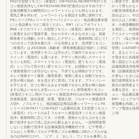
PA21大型壁リモコン（発電式）CW-PA21AL-NE/BW1PB21リモ
い形状です。配管
コン便器洗浄なしCW-PB21A-NE/BW1貯湯式がおすすめです！
かって滑らかなト
定格消費電力が瞬間式のシャワートイレよりも抑えられます。
の配管清掃道具が
電気工事を伴わず、シャワートイレを新設する際に便利です。
流せばよい。912
PBシリーズPAシリーズカラーバリエーション・色品番品番末尾
次の人は△分後に
に/と色品番をつけご発注ください。BW1（ピュアホワイト）
水」小便器機能部
BN8（オフホワイト）大型壁リモコン（発電式）操作するたび
を測定し、使用状
に発電するので電源不要。分かりやすい大きなボタンは、視覚
アクエナジー仕様
障害者でも理解しやすい独立したデザイン。着座時間に応じて1
イプ）（塩ビ排水管
つのボタンで洗浄水量の大・小を切替えます。洗浄壁リモコン
仕様センサー一体
（発電式）はJISS0026（高齢者・障害者配慮設計指針）に対応
管用）U-A31M
しています。洗浄壁リモコンは手かざしで操作できるセンサー
す。足もとスリム
スイッチ（電池式）も選べます。デザイン性の⾼いスマートリ
す突き出た先端形
モコンも対応。スマートリモコン（電池式）壁リモコン（電池
薄く固定ビスも排
式）シンプルで見やすい壁リモコンです。お掃除がラクなキレ
設備保護洗浄使用
イ便座便座のつぎ目がないから、子供でもお掃除がラクです。
制（設備保護洗浄
キレイ便座オート擬音（擬音装置）便座に座ると自動でせせら
が来ないときには
ぎ音が鳴り始め、水を流さずに音消しできます。プライバシー
校①使用状況をチ
を守ります。立つと鳴り止みます自動でせせらぎ音が鳴り始め
算次の使用者まで
ます心地よいせせらぎ音♪♪♪シャワートイレ管理者用リモコン
水量を流す。セン
(発電式リモコン用)※フルオート便器洗浄付のみCWA-349操作項
ョン・色品番品番
目便座温度、温水温度、節電、電源入切、フルオート便器洗浄
BW1（ピュアホ
入切※、ノズルそうじ、他詳細設定商品品番シャワートイレPA
発電機を内蔵した
シリーズCW-PA11＊LCW-PA21＊L品番対応表【大型壁リモコン
アップ電池を採用
（発電式）グレードのみ】フルオート便器洗浄（リモコン便器
ジ25
洗浄）着座時間に応じて大・小切替。便座から立ち上がると自
動で洗浄するので流し忘れの心配もありません。一定時間使用
しないと自動で洗浄する設備保護洗浄機能付です。ビデ専用ノ
ズルおしり専用ノズルビデ専用ノズル全機種に2本のノズルがあ
るのはINAXだけ※1。「ビデ」と「おしり」でノズルを兼用しな