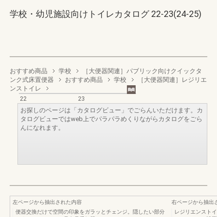
学校・幼児施設向けトイレカタログ 22-23(24-25)
おすすめ商品
学校
［大便器関連］パブリック向けクイックタ
ンク式床置便器
おすすめ商品
学校
［大便器関連］レジリエ
ンストイレ
22
23
お探しのページは「カタログビュー」でごらんいただけます。カ
タログビューではweb上でパラパラめくりながらカタログをごら
んになれます。
左ページから抽出された内容
右ページから抽出
便器交換だけで空間の印象をガラッとチェンジ。隠したい部分
レジリエンストイ