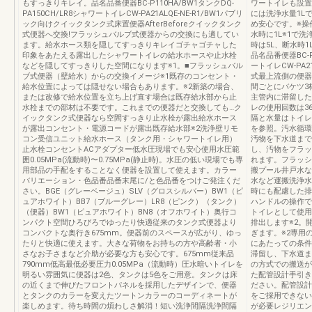
もすっきりキレイ。品名品番便器BC-P110HA/BW1タンクDQ-
ワートイレも設置
PA150CH/LR8シャワートイレCW-PA21ALQE-NE-R1/BW1パブリ
には洗浄水量1L
ック向けクイックタンク式床置便器AfterBeforeクイックタンク
め安心です。※操
式便器へ交換!フラッシュバルブ式便器からの交換にも適してい
水時に1L※1で洗
ます。給水ホース類を隠してすっきりキレイゴチャゴチャした
時は5L、断水時
印象をあたえる露出したシャワートイレの給水ホースや止水栓
品名品番便器BC-P
などを隠してすっきりした空間になります※1。■フラッシュバル
ートイレCW-PA
ブ式便器（壁給水）からの交換イメージ※1既存のコンセント・
式最上流側の便器
給水位置によっては隠せない場合もあります。※2新築の場合、
間ごとにバケツ3
または改修で給水位置を立ち上げ直す場合は既存給水部から止
主管内に滞留した
水栓までの部材は不要です。これまでの便器だと交換しても…ク
レの使用回数は3
イックタンク式便器なら空間すっきり止水栓が露出給水ホース
隔と水量はトイレ
が露出コンセント・電源コードが露出既存給水部※2洗浄壁リモ
を参照。汚水循環
コン受信ユニット給水ホース（タンク用・シャワートイレ用）
汚物を下水道まで
止水栓コンセントACアダプター低水圧現場でも安心使用水圧範
し、汚物をフラッ
囲0.05MPa(流動時)〜0.75MPa(静止時)。水圧の低い現場でも専
れます。フラッシ
用部品の手配をすることなく便器を設置して使えます。カラー
搬プール井戸水な
バリエーション・色品番品番末尾に/と色品番をつけご発注くだ
水など運搬洗浄水
さい。BGE（グレーベージュ）SLV（グロスシルバー）BW1（ピ
時にも配慮した排
ュアホワイト）BB7（ブルーグレー）LR8（ピンク）（タンク）
ハンドルの操作で
（便器）BW1（ピュアホワイト）BN8（オフホワイト）奥行コ
トイレとして使用
ンパクト空間ひろびろでゆったり快適従来のタンク式便器より
排出します※2。
コンパクトな奥行き675mm。便器前のスペースが広がり、ゆっ
ぎます。※2専用
たりと快適に使えます。大きな荷物をお持ちの方や高齢者・小
にあたっての条件
さなお子さまなど介助が必要な方も安心です。675mm従来品
滞留し、下水道ま
790mm低高最低必要圧力0.05MPa（流動時）圧水暗いトイレを
の方式での搬送が
明るい雰囲気に便器は2色、タンクは5色をご用意。タンクは床
た配管設計手引き
の近くまで伸びたフロントパネルを採用したデザインで、便器
ださい。配管設計
とタンクのカラーを変えたツートンカラーのコーディネートが
をご採用できない
楽しめます。待ち時間の煩わしさ解消！短い洗浄間隔洗浄間隔
が必要レジリエン