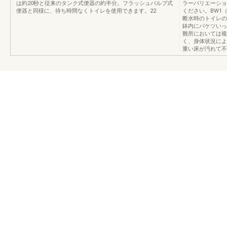
は約20秒と従来のタンク式便器の約半分。フラッシュバルブ式
ラーバリエーショ
便器と同様に、待ち時間なくトイレを使用できます。22
ください。BW1
断水時のトイレの
鉢内にバケツいっ
難所においては複
く、身体状況によ
重い床が汚れて不