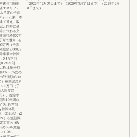
中古住宅買取
（2028年12月31日まで）（2029年3月31日まで）（2029年3月
省エネリフォ
31日まで）
ーム所定の子育
リフォーム東日本
建て替え、取
記と同時に受
等に代わる文
課税枠500万
（子育て世帯･若
00万円（子育
度額2,000万
控除率最大控除
%→0.1%本則
0.2%本則
4%→3%本則全額
則4%→3%次の
評価額×1⁄2×
建て）長期譲渡所
500万円（子
借入限度額
万円）、控除率
除期間10年間非
610万円本則
を控除本則
円、②土地1m2
3%）を減額譲
定工事の10%
の1⁄3を減額
の10%＋
＋耐震or省エ