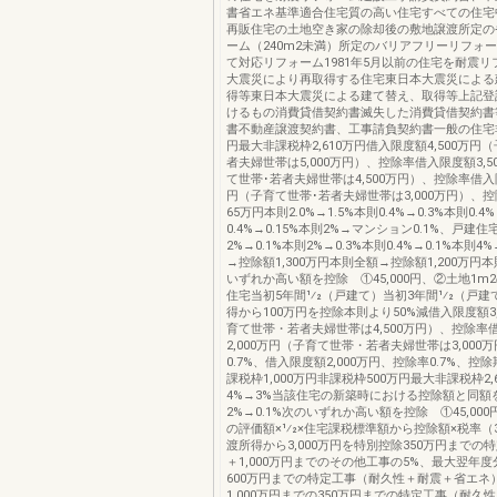
書省エネ基準適合住宅質の高い住宅すべての住宅
再販住宅の土地空き家の除却後の敷地譲渡所定の
ーム（240m2未満）所定のバリアフリーリフォ
て対応リフォーム1981年5月以前の住宅を耐震
大震災により再取得する住宅東日本大震災による
得等東日本大震災による建て替え、取得等上記登
けるもの消費貸借契約書滅失した消費貸借契約書
書不動産譲渡契約書、工事請負契約書一般の住宅非
円最大非課税枠2,610万円借入限度額4,500万円
者夫婦世帯は5,000万円）、控除率借入限度額3,5
て世帯･若者夫婦世帯は4,500万円）、控除率借入限
円（子育て世帯･若者夫婦世帯は3,000万円）、
65万円本則2.0%→1.5%本則0.4%→0.3%本則0.4
0.4%→0.15%本則2%→マンション0.1%、戸建住宅
2%→0.1%本則2%→0.3%本則0.4%→0.1%本則
→控除額1,300万円本則全額→控除額1,200万円本
いずれか高い額を控除 ①45,000円、②土地1m2の
住宅当初5年間1⁄2（戸建て）当初3年間1⁄2（戸
得から100万円を控除本則より50%減借入限度額3,
育て世帯・若者夫婦世帯は4,500万円）、控除率
2,000万円（子育て世帯・若者夫婦世帯は3,000
0.7%、借入限度額2,000万円、控除率0.7%、控
課税枠1,000万円非課税枠500万円最大非課税枠2,
4%→3%当該住宅の新築時における控除額と同額
2%→0.1%次のいずれか高い額を控除 ①45,000
の評価額×1⁄2×住宅課税標準額から控除額×税率（
渡所得から3,000万円を特別控除350万円までの特
＋1,000万円までのその他工事の5%、最大翌年度分
600万円までの特定工事（耐久性＋耐震＋省エネ）
1,000万円までの350万円までの特定工事（耐久性