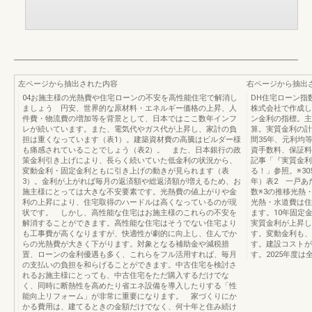
左ページから抽出された内容
右ページから抽出
04お施主様の光熱費や住宅ローンの不安を高性能住宅で解消し
DH住宅ローン指
ましょう 円安、世界的な原材料・エネルギー価格の上昇、人
株式会社で作成し
件費・物流費の増加等を背景として、日本ではここ数年インフ
ン金利の指標。主
レが続いています。また、電気代やガス代が上昇し、家計の負
算。実質金利の計
担は重くなっています（表1）。建築資材費の高騰はビルダー様
間35年、元利均
も痛感されていることでしょう（表2）。 また、日本銀行の政
資手数料、保証料
策金利引き上げにより、長らく続いていた低金利の状況から、
記事「『実質金利
変動金利・固定金利ともに引き上げの動きが見られます（表
る！」参照。※30
3）。金利が上がれば毎月の返済額や総返済額が増えるため、お
年）表2 一戸あ
施主様にとっては大きな不安要素です。光熱費の値上がりや金
数※3の推移光熱
利の上昇により、住宅取得のハードルは高くなっているのが現
光熱・水道費は住
状です。 しかし、高性能な住宅はお施主様のこれらの不安を
ます。10年固定
解消することができます。高性能な住宅はそうでない住宅より
実質金利が上昇し
も工事費が高くなりますが、快適性が劇的に向上し、住んでか
す。変動金利も、
らの光熱費が大きく下がります。対象となる補助金や減税措
す。建設コストが
置、ローンの金利優遇も多く、これらをフル活用すれば、毎月
す。2025年度は
の支払いの負担を和らげることができます。中古住宅を検討さ
れるお施主様にとっても、中古住宅をただ購入するだけでな
く、同時に断熱性を高めたり省エネ設備を導入したりする「性
能向上リフォーム」が非常に重要になります。 家づくりにか
かる費用は、建てるときの金額だけでなく、何十年と住み続け