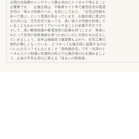
る間の光熱費やメンテナンス費を含めたトータルで考えること
が重要です。 お施主様は、不動産サイト等で建売住宅や賃貸
住宅の「省エネ性能ラベル」を目にしており、「住宅は性能を
比べて選ぶ」という意識が高まっています。お施主様に選ばれ
るためには、注文住宅であっても、高い省エネ性能を担保して
いることをわかりやすくアピールすることが必要不可欠です。
そして、高い断熱性能や蓄電池等の設備を持つことが、将来に
わたって住宅の資産価値を保つためにいかに大切かをお伝えし
ていきましょう。近年は物価高で建築費も上がり、住宅工事の
契約が難しくなっている……どうやってお施主様に提案するのが
いいんだろう？そんなときこそ『高性能住宅』です！生涯のト
ータルコスト削減と快適性の向上でお施主様の心を掴みましょ
う。お金の不安を安心に変える『住まいの防衛策』