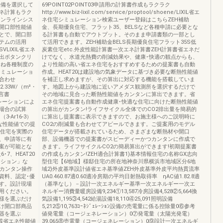
設備を選択して
69POINT02POINT03申請用の計算書作成もラクラク
ネ計算もラク
http://www.biz-lixil.com/service/proptool/shoene/LIXIL省エ
オンラインシス
ネ住宅シミュレーション検索ユーザー登録はこちらZEH補助
開口部性能値
金、長期優良住宅、フラット35、BELSなど各種申請に必要とな
とで、開口部
る計算書も自動でアウトプット。そのまま申請書類の一部とし
テムの活用
て活用できます。ZEH補助金BELS長期優良住宅フラット35S低
LIXIL省エネ
炭素住宅etc.外皮性能計算書一次エネ計算書ZEH計算書省エネだ
出ボタンクリ
けでなく、水道光熱費の削減効果や、健康･快適の観点からも、
るね各種制度の
より性能の高い省エネ住宅をおすすめするための提案書も自動
シミュレーショ
作成。HEAT20は建設地の気象データに基づき必要な断熱性能値
合わせ
を補正し求めますが、その算出に対応する機能を搭載していま
.33W/（m²・
す。地図上から建設地に近いアメダス観測所を選択するだけで
宣言書
その地域に見合った断熱性能値をカンタンに算出できます。省
ミュレーションによ
エネ住宅提案書も自動作成健康･快適な住宅に向けた断熱性能値
場合の試算
の算出がカンタン!ライフサイクル全体でのCO2排出量を簡易的
-Ar16-3）
に算出し提案書に表示できますので、お施主様へのご説明時に
な性能値での提
CO2の削減量も合わせてアピールできます。ご提案用のモデル
、住宅を実際の
住宅データが搭載されているため、さまざまな断熱材や開口
、申請等に有
部、設備機器での提案書がスピーディーかつカンタンに作成で
案が可能とな
きます。ライフサイクルCO2の簡易算出ができます!初期提案書
7、HEAT20
の作成もカンタン!ZEH適合計算書1)基本情報住宅の名称GX志向
ーション」な
型住宅【6地域】様邸住宅の所在地神奈川県横浜市地域区分6地
のカンタン操作
域2)外⽪基準設計値省エネ基準値ZEH外⽪基準外⽪平均熱貫流率
資料、認定･優
UA0.460.87適0.60適冷房期の平均⽇射熱取得率 ηAC値1.82.8適
す。設計現場
（基準なし）－設計⼀次エネルギー基準⼀次エネルギー⼀次エ
用ください。
ネルギー消費量暖房設備9,234①13,587冷房設備4,528②5,664換
様を選ぶだけ
気設備1,195③4,542給湯設備18,110④25,091照明設備
け開口部商品
5,212⑤10,763ｺｰﾈｼﾞｪﾚｰｼｮﾝ設備の売電量に係る控除量0⑥参考
器を選ぶ
値発電量（コージェネレーション）0⑦発電量（太陽光発電）
能搭載省エネ性能値
39,065⑧売電量（コージェネレーション）0⑨設計⼀次エネルギ