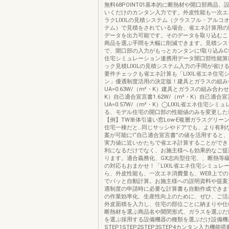
無料68POINT01基本的に断熱材や開口部商品、
いくだけのカンタン入力です。外皮性能も一次エ
ラクLIXILの見積システム（クラスフル・アルコ
テム）で見積をされている場合、省エネ計算用の
データを出力可能です。そのデータを取り込むこ
商品を選ぶ手間を大幅に削減できます。見積シス
で、開口部の入力がもっとカンタンに!取り込みCSV
住宅シミュレーション連携用データ開口部性能算
ック見積LIXILの見積システム入力の手間が省け
要件チェックも省エネ計算も「LIXIL省エネ住宅
ン」優遇制度活用の決定版！建具とガラスの組み
UA=0.63W/（m²・K）建具とガラスの組み合わせ2
K）自己適合宣言書1.62W/（m²・K）自己適合
UA=0.57W/（m²・K）◯LIXIL省エネ住宅シ
る、モデル住宅の開口部の性能値のみを変更した
【例】TW単体引違い窓Low-E複層ガラスグリーン（3
住宅一棟だと…同じサッシやドアでも、より有利
案が可能に!“自己適合宣言書”の値を活用すると
実力値に近いかたちで省エネ計算することができ
利になるだけでなく、お施主様へも効果的なご提
ります。適合義務化、GX志向型住宅、、断熱等級6･
の対応もおまかせ！「LIXIL省エネ住宅シミュレ
ら、外皮性能も、一次エネ消費量も、WEB上で
でパッと自動計算。お施主様への説明資料や提案
遇制度の申請時に必要な計算書も自動作成できま
の作業効率化、生産性向上のために、ぜひ、ご活
外皮面積を入力し、住宅の部位ごとに納まりや仕
断熱材を選ぶ商品名や開閉形式、ガラスを選ぶだ
を選ぶ採用する設備機器の種類を選ぶだけ設備機
STEP1STEP2STEP3STEP4カンタン入力機