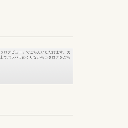
タログビュー」でごらんいただけます。カ
b上でパラパラめくりながらカタログをごら