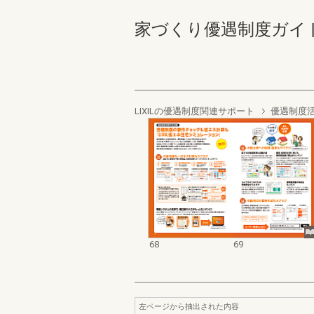
家づくり優遇制度ガイド（２
LIXILの優遇制度関連サポート
優遇制度活
68
69
左ページから抽出された内容