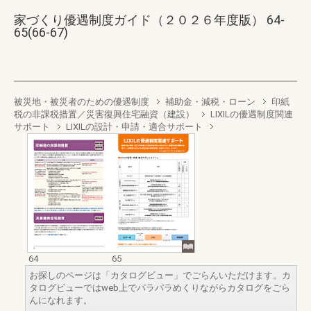
家づくり優遇制度ガイド（２０２６年度版） 64-
65(66-67)
被災地・被災者のための優遇制度
補助金・減税・ローン
印紙
税の非課税措置／災害復興住宅融資（建設）
LIXILの優遇制度関連
サポート
LIXILの設計・申請・適合サポート
64
65
お探しのページは「カタログビュー」でごらんいただけます。カ
タログビューではweb上でパラパラめくりながらカタログをごら
んになれます。