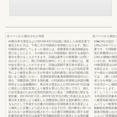
左ページから抽出された内容
右ページから抽出
64東日本大震災および2016年4月1日以後に発生した自然災害で
65■LIXILの
被災された方は、下表に示す印紙税が非課税となります。既に
LIXILのSS
印紙税を納付してしまった場合には、税務署長の過誤納確認を
要です。※23階
受けることにより、その納付された印紙税額に相当する金額の
造計算費用がかか
還付を受けることができます。詳細は最寄りの税務署にお問い
LIXILが建物
合わせください。既に印紙税を納付してしまった場合には、還
いるため、住宅性
付金を受けることができます。詳細は国税庁東日本大震災によ
※4制震装置はLI
り被害を受けた場合等の税金の取扱いについておよび自然災害
を除きます。ビル
等により被害を受けた方が作成する契約書等に係る印紙税の取
ダー様から依頼適
扱いをご確認ください。非課税措置対象適用期間特別貸付けに
ては、（株）LI
係る「消費貸借に関する契約書」の印紙税が非課税公的貸付機
省エネを考慮した
関等または金融機関が、東日本大震災および2016年4月1日以後
や住宅ローン減税
に発生した指定災害により被害を受けた方に対して行う、個人
サポートします。
の住宅資金のための災害特別貸付けに係る「消費貸借に関する
す）ＬＩＸＩＬの
契約書」2011年3月11日∼2031年3月31日の間に作成されるもの
Ｓ申請対応対象木
東日本大震災により滅失した消費貸借に関する契約書等に代わ
ー耐震等級3相当※
るものとして作成する文書の印紙税が非課税東日本大震災によ
ムバリュー耐震等
り滅失した文書により証されるべき以下の①∼⑤の事項と同一の
動解析結果報告
証されるべき事項が記載されている文書①消費貸借に関する契
能表示制度におけ
約書②約束手形又は為替手形③継続的取引の基本となる契約書
ション◯長期優