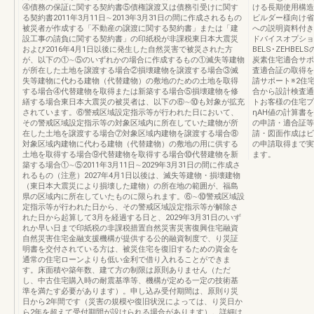
④債務の保証に関する契約書⑤債権譲渡又は債務引受けに関す
ける⻑期使用構
る契約書2011年3月11日∼2013年3月31日の間に作成されるもの
ビルダー様向け省
被災者が作成する「不動産の譲渡に関する契約書」または「建
への説明資料付き
設工事の請負に関する契約書」の印紙税が非課税東日本大震災
ドバイスオプショ
および2016年4月1日以後に発生した自然災害で被災された方
BELS･ZEHB
が、以下の①∼⑤のいずれかの場合に作成するもの①滅失等建物
炭素住宅適合サポ
が所在した土地を譲渡する場合②損壊建物を譲渡する場合③滅
査適合証の取得を
失等建物に代わる建物（代替建物）の敷地のための土地を取得
請サポート※2住
する場合④代替建物を取得または新築する場合⑤損壊建物を修
合から設計検査
繕する場合東日本大震災の被災者は、以下の⑥∼⑩も対象が拡充
トお客様の住宅プ
されています。⑥警戒区域設定指示等が行われた日において、
ηAH値の計算書
その警戒区域設定指示等の対象区域内に所在していた建物が所
の申請・適合証等
在した土地を譲渡する場合⑦対象区域内建物を譲渡する場合⑧
請・図面作成はビ
対象区域内建物に代わる建物（代替建物）の敷地の用に供する
の申請取得まで実
土地を取得する場合⑨代替建物を取得する場合⑩代替建物を新
ます。
築する場合①∼⑤2011年3月11日∼2029年3月31日の間に作成さ
れるもの（注意）2027年4月1日以後は、滅失等建物・損壊建物
（東日本大震災により損壊した建物）の所在地の範囲が、福島
県の区域内に所在していたものに限られます。⑥∼⑩警戒区域設
定指示等が行われた日から、その警戒区域設定指示等が解除さ
れた日から起算して3月を経過する日と、2029年3月31日のいず
れか早い日まで印紙税の非課税措置自然災害災害復興住宅融資
自然災害住宅金融支援機構が提供する公的融資制度で、り災証
明書を交付されている方は、被災住宅を復旧するための資金を
通常の住宅ローンよりも低い金利で借り入れることができま
す。床面積や築年数、建て方の制限は原則ありません（ただ
し、中古住宅購入時の耐震基準等、機構が定める一定の技術基
準を満たす必要があります）。申し込み受付期間は、原則り災
日から2年間です（災害の規模や復旧状況によっては、り災日か
ら2年を超えて受付期間が設けられる場合があります）。詳細は