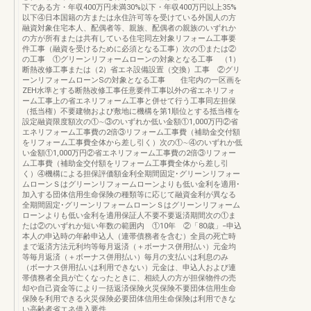
下である方・年収400万円未満30%以下・年収400万円以上35%
以下④日本国籍の方または永住許可等を受けている外国人の方
融資対象住宅本人、配偶者等、親族、配偶者の親族のいずれか
の方が所有または共有している住宅同左対象リフォーム工事要
件工事（融資を受けるために必須となる工事）次の①または②
の工事 ①グリーンリフォームローンの対象となる工事 （1）
断熱改修工事または（2）省エネ設備設置（交換）工事 ②グリ
ーンリフォームローンSの対象となる工事 住宅内の一区画を
ZEH水準とする断熱改修工事任意要件工事以外の省エネリフォ
ーム工事上の省エネリフォーム工事と併せて行う工事同左担保
（抵当権）不要建物および敷地に機構を第1順位とする抵当権を
設定融資限度額次の①∼③のいずれか低い金額①1,000万円②省
エネリフォーム工事費の2倍③リフォーム工事費（補助金交付額
をリフォーム工事費全体から差し引く）次の①∼④のいずれか低
い金額①1,000万円②省エネリフォーム工事費の2倍③リフォー
ム工事費（補助金交付額をリフォーム工事費全体から差し引
く）④機構による担保評価額金利全期間固定･グリーンリフォー
ムローンＳはグリーンリフォームローンよりも低い金利を適用･
加入する団体信用生命保険の種類等に応じて融資金利が異なる
全期間固定･グリーンリフォームローンＳはグリーンリフォーム
ローンよりも低い金利を適用保証人不要不要返済期間次の①ま
たは②のいずれか短い年数の範囲内 ①10年 ②「80歳」−申込
本人の申込時の年齢申込人（連帯債務者を含む）全員の死亡時
まで返済方法元利均等毎月返済（＋ボーナス併用払い）元金均
等毎月返済（＋ボーナス併用払い）毎月の支払いは利息のみ
（ボーナス併用払いは利用できない）元金は、申込人および連
帯債務者全員が亡くなったときに、相続人の方が担保物件の売
却や自己資金等により一括返済保険火災保険不要団体信用生命
保険を利用できる火災保険必要団体信用生命保険は利用できな
い高齢者省エネ借入要件