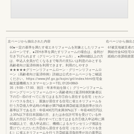
左ページから抽出された内容
右ページから抽出
60●一定の基準を満たす省エネリフォームを対象としたリフォー
61被災地被災者
ムローンです。●ZEH水準を満たすリフォームの場合は、金利が
興給付金62住宅
引き下げられます（グリーンリフォームS）。●満60歳以上の方
紙税の非課税措置
は、申込人全員が亡くなるまで毎月の支払いは利息のみとする
高齢者向け返済特例を利用できます。利用のしやすさ
★★★★★グリーンリフォームローン・グリーンリフォームロ
ーン（高齢者向け返済特例）詳細は公式ホームページをご確認
ください。https://www.jhf.go.jp/kojin/grl/index.html住宅金
融支援機構カスタマーセンターTEL:0120-0860-
35（9:00∼17:00、祝日・年末年始を除く）グリーンリフォーム
ローングリーンリフォームローン高齢者向け返済特例対象者以
下の①∼④のすべてに当てはまる方①自ら居住する住宅（セカン
ドハウスを含む）、親族が居住する住宅に省エネリフォームを
行う方②借入申込時の年齢が満79歳未満③総返済負担率が次の
基準以下である方・年収400万円未満30%以下・年収400万円以
上35%以下④日本国籍の方、または永住許可等を受けている外
国人の方以下の①∼④のすべてに当てはまる方①借入申込時に満
60歳以上で、借入申込前に、機構によるカウンセリング相談を
受けていただいた方②自ら居住する住宅（セカンドハウスを含
む）に省エネリフォームを行う方③総返済負担率が次の基準以