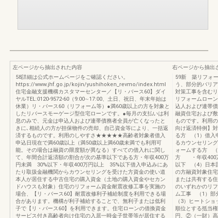
左ページから抽出された内容
右ページから抽出
58詳細は公式ホームページをご確認ください。
59新 築リフォ
https://www.jhf.go.jp/kojin/yushihoken_revmo/index.html
う、部分的バリア
住宅金融支援機構カスタマーセンター／【リ・バース60】ダイ
対策工事を含むリ
ヤルTEL:0120-9572-60（9:00∼17:00、土日、祝日、年末年始は
リフォームローン
休業）リ・バース60（リフォーム等）●満60歳以上の方を対象と
込人および連帯債
したリバースモーゲージ型住宅ローンです。●毎月の支払いは利
融資住宅および敷
息のみで、元金は申込人および連帯債務者全員が亡くなったと
ものです。利用の
きに､相続人の方が担保物件の売却、自己資金等により、一括返
向け返済特例】対
済するものです。利用のしやすさ★★★★★高齢者対象者借入
る方 （1）借入
申込日現在で満60歳以上（満50歳以上満60歳未満でも利用可
るカウンセリング
能。その場合は融資の限度額が異なる）すべての借入れに関し
ォームする方 （
て、年間合計返済額の割合が次の基準以下である方・年収400万
方 ・年収400
円未満 30%以下・年収400万円以上 35%以下借入申込みにあ
以下 （4）日本
たり取扱金融機関からカウンセリングを受けた方資金の使い道
の方融資対象住宅
本人が居住する中古住宅の購入資金（土地の購入資金やセカン
または共有する住
ドハウスも対象）住宅のリフォーム資金耐震改修工事を実施の
のいずれかのリフ
場合、【リ・バース60】耐震改修利子補給制度を利用できる場
ム工事 （1）
合があります。機構が利子補給することで、無利子または低利
（3）ヒートショ
子で【リ・バース60】を利用できます。住宅ローンの借換資金
順位とする抵当権
サービス付き高齢者向け住宅の入居一時金子世帯等が居住する
円、②（一財）高