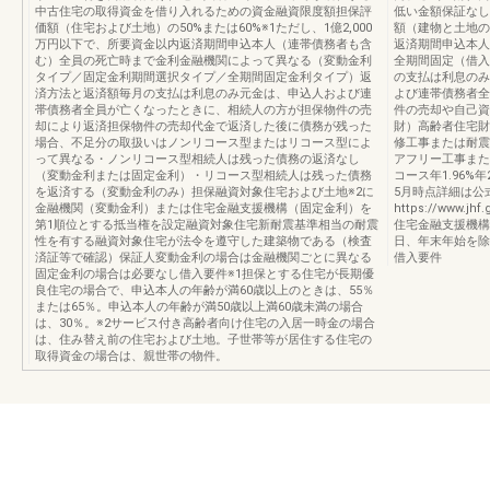
中古住宅の取得資金を借り入れるための資金融資限度額担保評
低い金額保証なし
価額（住宅および土地）の50%または60%※1ただし、1億2,000
額（建物と土地の
万円以下で、所要資金以内返済期間申込本人（連帯債務者も含
返済期間申込本人
む）全員の死亡時まで金利金融機関によって異なる（変動金利
全期間固定（借入
タイプ／固定金利期間選択タイプ／全期間固定金利タイプ）返
の支払は利息のみ
済方法と返済額毎月の支払は利息のみ元金は、申込人および連
よび連帯債務者全
帯債務者全員が亡くなったときに、相続人の方が担保物件の売
件の売却や自己資
却により返済担保物件の売却代金で返済した後に債務が残った
財）高齢者住宅財
場合、不足分の取扱いはノンリコース型またはリコース型によ
修工事または耐震
って異なる・ノンリコース型相続人は残った債務の返済なし
アフリー工事また
（変動金利または固定金利）・リコース型相続人は残った債務
コース年1.96%年
を返済する（変動金利のみ）担保融資対象住宅および土地※2に
5月時点詳細は公
金融機関（変動金利）または住宅金融支援機構（固定金利）を
https://www.jhf
第1順位とする抵当権を設定融資対象住宅新耐震基準相当の耐震
住宅金融支援機構カス
性を有する融資対象住宅が法令を遵守した建築物である（検査
日、年末年始を除く
済証等で確認）保証人変動金利の場合は金融機関ごとに異なる
借入要件
固定金利の場合は必要なし借入要件※1担保とする住宅が長期優
良住宅の場合で、申込本人の年齢が満60歳以上のときは、55％
または65％。申込本人の年齢が満50歳以上満60歳未満の場合
は、30％。※2サービス付き高齢者向け住宅の入居一時金の場合
は、住み替え前の住宅および土地。子世帯等が居住する住宅の
取得資金の場合は、親世帯の物件。