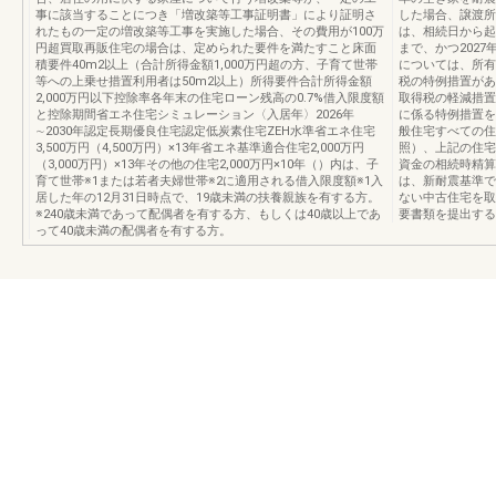
事に該当することにつき「増改築等工事証明書」により証明さ
した場合、譲渡所
れたもの一定の増改築等工事を実施した場合、その費用が100万
は、相続日から起
円超買取再販住宅の場合は、定められた要件を満たすこと床面
まで、かつ2027
積要件40m2以上（合計所得金額1,000万円超の方、子育て世帯
については、所有
等への上乗せ措置利用者は50m2以上）所得要件合計所得金額
税の特例措置があ
2,000万円以下控除率各年末の住宅ローン残高の0.7%借入限度額
取得税の軽減措置
と控除期間省エネ住宅シミュレーション〈入居年〉2026年
に係る特例措置を
∼2030年認定長期優良住宅認定低炭素住宅ZEH水準省エネ住宅
般住宅すべての住
3,500万円（4,500万円）×13年省エネ基準適合住宅2,000万円
照）、上記の住宅
（3,000万円）×13年その他の住宅2,000万円×10年（）内は、子
資金の相続時精算
育て世帯※1または若者夫婦世帯※2に適用される借入限度額※1入
は、新耐震基準で
居した年の12月31日時点で、19歳未満の扶養親族を有する方。
ない中古住宅を取
※240歳未満であって配偶者を有する方、もしくは40歳以上であ
要書類を提出する
って40歳未満の配偶者を有する方。