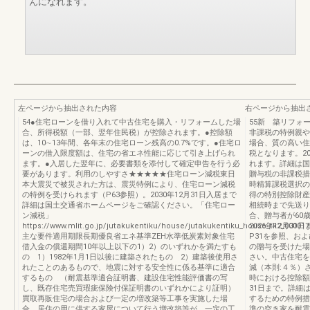
んになれます。
左ページから抽出された内容
右ページから抽出
54●住宅ローンを借り入れて中古住宅を購入・リフォームした場
55新 築リフォ
合、所得税額（一部、翌年住民税）が控除されます。●控除額
非課税の特例親や
は、10∼13年間、各年末の住宅ローン残高の0.7%です。●住宅ロ
場合、質の高い住宅
ーンの借入限度額は、住宅の省エネ性能に応じて引き上げられ
税となります。20
ます。●入居した翌年に、必要書類を添付して確定申告を行う必
れます。詳細は国
要があります。利用のしやすさ★★★★★住宅ローン減税東日
贈与税の非課税措
本大震災で被災された方は、震災特例により、住宅ローン減税
時精算課税選択の
の特例を受けられます（P63参照）。2030年12月31日入居まで
得の特別控除財産
詳細は国土交通省ホームページをご確認ください。「住宅ロー
相続時まで先送り
ン減税」
合、贈与者が60
https://www.mlit.go.jp/jutakukentiku/house/jutakukentiku_house_tk2_000017
2026年12月3
主な要件適用期限長期優良省エネ基準ZEH水準低炭素対象住宅
P31を参照、およ
借入金の償還期間10年以上以下の1）2）のいずれかを満たすも
の贈与を受けた場
の 1）1982年1月1日以後に建築されたもの 2）建築後使用さ
さい。中古住宅を
れたことのあるもので、地震に対する安全性に係る基準に適合
減（本則:４％）
するもの （耐震基準適合証明書、建設住宅性能評価書の写
時における控除額
し、既存住宅売買瑕疵保険付保証明書のいずれかにより証明）
31日まで。詳細
買取再販住宅の場合および一定の増改築等工事を実施した場
するための特例措
合、居住の用に供する家屋について行う増改築等が、一定の工
準の空き家を耐震