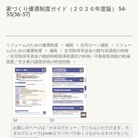
家づくり優遇制度ガイド（２０２６年度版） 54-
55(56-57)
リフォームのための優遇制度
減税
住宅ローン減税
リフォー
ムのための優遇制度
減税
住宅取得等資金の贈与非課税の特例
／住宅取得等資金の相続時精算課税選択の特例／不動産取得税の軽減
措置／空き家の譲渡所得の特別控除
54
55
お探しのページは「カタログビュー」でごらんいただけます。カ
タログビューではweb上でパラパラめくりながらカタログをごら