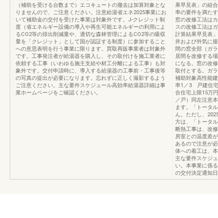
（補助を受ける台数まで）エコキュートの撤去は加算対象とな
果早見表」の組合
りませんので、ご注意ください。注意給湯省エネ2025事業にお
率の要件を満たす
いて補助金の交付を受けた事業は対象外です。J-クレジット制
窓の改修工法はカ
度（省エネルギー設備の導入や再生可能エネルギーの利用によ
スの改修工法はガ
るCO2等の排出削減量や、適切な森林管理によるCO2等の吸収
計算結果早見表」
量を「クレジット」として国が認証する制度）に参加すること
井および外気に接
への意思表明を行う事業に限ります。買取再販事業者は対象外
間の窓全部（ガラ
です。工事発注者が給湯器を購入し、その取付けを施工業者に
居間を改修する場
依頼する工事（いわゆる施主支給や材工分離による工事）も対
になる。窓の改修
象外です。交付申請時に、導入する給湯器の工事前・工事後等
取付とする。ガラ
の写真の提出が必要になります。忘れずに正しく撮影するよう
補助対象高性能建
ご注意ください。主な要件スケジュール高効率給湯器詳細は事
率1／3 戸建住
業ホームページをご確認ください。
合住宅上限15万
／戸）同左注意本
ます。「トータル
ん。ただし、20
方は、「トータル
断熱工事は、改修
房室との温度差が
あるので注意が必
体への着工は、本
主な要件スケジュ
い。本事業に係る
の交付決定通知日以