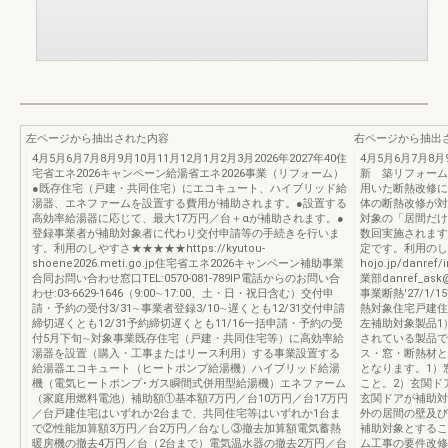
左ページから抽出された内容
右ページから抽出
4月5月6月7月8月9月10月11月12月1月2月3月2026年2027年40住
4月5月6月7月8月9
宅省エネ2026キャンペーン給湯省エネ2026事業（リフォーム）
新 築リフォーム
●既存住宅（戸建・共同住宅）にエコキュート、ハイブリッド給
用いた断熱改修に
湯器、エネファームを設置する費用が補助されます。●設置する
体の断熱改修が対
高効率給湯器に応じて、最大17万円／台＋αが補助されます。●
対象の「居間だけ
登録事業者が補助対象者に代わり交付申請等の手続きを行いま
数回実施されます
す。利用のしやすさ★★★★★https://kyutou-
定です。利用のしやす
shoene2026.meti.go.jp住宅省エネ2026キャンペーン補助事業
hojo.jp/dan
合同お問い合わせ窓口TEL:0570-081-789IP電話からのお問い合
業部danref_a
わせ:03-6629-1646（9:00∼17:00、土・日・祝日含む）交付申
事業断熱'27/1
請・予約の受付3/31∼事業者登録3/10∼遅くとも12/31交付申請
熱対象住宅戸建住
締切遅くとも12/31予約締切遅くとも11/16一括申請・予約の受
左補助対象製品1
付5月下旬∼対象事業既存住宅（戸建・共同住宅等）に高効率給
されている製品で
湯器を設置（購入・工事またはリース利用）する事業設置する
ス・窓・断熱材と
給湯器エコキュート（ヒートポンプ給湯機）ハイブリッド給湯
となります。1）
機（電気ヒートポンプ･ガス瞬間式併用型給湯機）エネファーム
こと。2）玄関ド
（家庭用燃料電池）補助額①基本額7万円／台10万円／台17万円
玄関ドアが補助対
／台戸建住宅はいずれか2台まで、共同住宅等はいずれか1台ま
外の居間の壁及び
で②性能加算額3万円／台2万円／台なし③撤去加算額電気蓄熱
補助対象とするこ
暖房機の撤去4万円／台（2台まで）電気温水器の撤去2万円／台
ム工事の要件改修