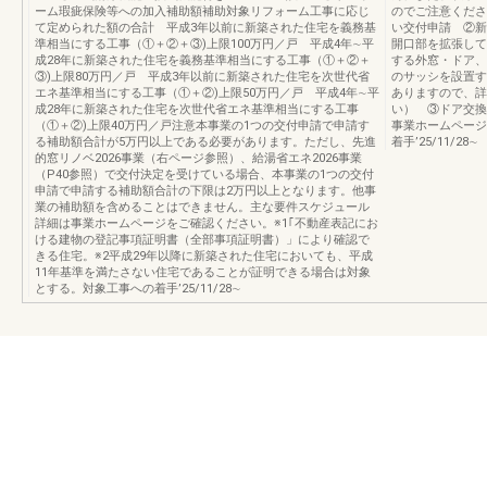
ーム瑕疵保険等への加入補助額補助対象リフォーム工事に応じ
のでご注意くださ
て定められた額の合計 平成3年以前に新築された住宅を義務基
い交付申請 ②新
準相当にする工事（①＋②＋③)上限100万円／戸 平成4年∼平
開口部を拡張して
成28年に新築された住宅を義務基準相当にする工事（①＋②＋
する外窓・ドア
③)上限80万円／戸 平成3年以前に新築された住宅を次世代省
のサッシを設置す
エネ基準相当にする工事（①＋②)上限50万円／戸 平成4年∼平
ありますので、
成28年に新築された住宅を次世代省エネ基準相当にする工事
い） ③ドア交換
（①＋②)上限40万円／戸注意本事業の1つの交付申請で申請す
事業ホームページ
る補助額合計が5万円以上である必要があります。ただし、先進
着手’25/11/28∼
的窓リノベ2026事業（右ページ参照）、給湯省エネ2026事業
（P40参照）で交付決定を受けている場合、本事業の1つの交付
申請で申請する補助額合計の下限は2万円以上となります。他事
業の補助額を含めることはできません。主な要件スケジュール
詳細は事業ホームページをご確認ください。※1｢不動産表記にお
ける建物の登記事項証明書（全部事項証明書）」により確認で
きる住宅。※2平成29年以降に新築された住宅においても、平成
11年基準を満たさない住宅であることが証明できる場合は対象
とする。対象工事への着手’25/11/28∼