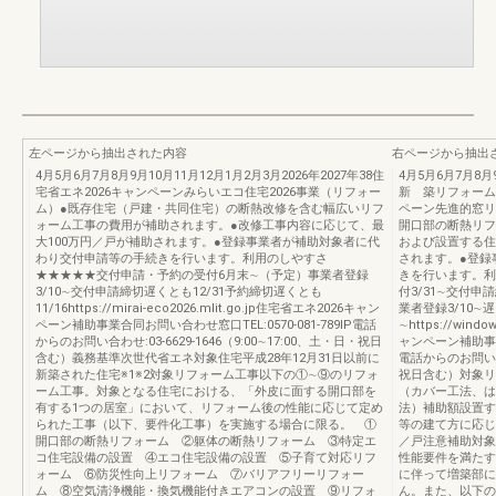
左ページから抽出された内容
右ページから抽出
4月5月6月7月8月9月10月11月12月1月2月3月2026年2027年38住
4月5月6月7月8月9
宅省エネ2026キャンペーンみらいエコ住宅2026事業（リフォー
新 築リフォーム
ム）●既存住宅（戸建・共同住宅）の断熱改修を含む幅広いリフ
ペーン先進的窓リ
ォーム工事の費用が補助されます。●改修工事内容に応じて、最
開口部の断熱リフ
大100万円／戸が補助されます。●登録事業者が補助対象者に代
および設置する住
わり交付申請等の手続きを行います。利用のしやすさ
されます。●登録
★★★★★交付申請・予約の受付6月末∼（予定）事業者登録
きを行います。利
3/10∼交付申請締切遅くとも12/31予約締切遅くとも
付3/31∼交付申
11/16https://mirai-eco2026.mlit.go.jp住宅省エネ2026キャン
業者登録3/10∼
ペーン補助事業合同お問い合わせ窓口TEL:0570-081-789IP電話
∼https://wind
からのお問い合わせ:03-6629-1646（9:00∼17:00、土・日・祝日
ャンペーン補助事業合
含む）義務基準次世代省エネ対象住宅平成28年12月31日以前に
電話からのお問い合わせ
新築された住宅※1※2対象リフォーム工事以下の①∼⑨のリフォ
祝日含む）対象リ
ーム工事。対象となる住宅における、「外皮に面する開口部を
（カバー工法、は
有する1つの居室」において、リフォーム後の性能に応じて定め
法）補助額設置す
られた工事（以下、要件化工事）を実施する場合に限る。 ①
等の建て方に応じ
開口部の断熱リフォーム ②躯体の断熱リフォーム ③特定エ
／戸注意補助対象
コ住宅設備の設置 ④エコ住宅設備の設置 ⑤子育て対応リフ
性能要件を満たす
ォーム ⑥防災性向上リフォーム ⑦バリアフリーリフォー
に伴って増築部に
ム ⑧空気清浄機能・換気機能付きエアコンの設置 ⑨リフォ
ん。また、以下の