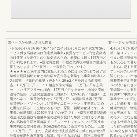
左ページから抽出された内容
右ページから抽出
4月5月6月7月8月9月10月11月12月1月2月3月2026年2027年26サ
4月5月6月7月8月9
ービス付き高齢者向け住宅整備事業●良質なサービス付き高齢者
新 築リフォーム
向け住宅（サ高住）の供給促進のため、新築には最大199万円／
住まい環境整備モ
戸が補助されます。●固定資産税・不動産取得税や融資の優遇制
もが安心して暮ら
度もあります（P44参照）。サ高住利用のしやすさ
これらに資する事
★★★★★2026年度内に支払われるためには’27/2/5まで完了実
す。利用のしやす
績報告期限補助対象と補助額サ高住等を新築する事業補助率1／
認ください。https:/
3上限額 サ高住の新築（戸あたり20m2／戸を超える面積相
境整備モデル事業
当）150万円／戸 ・ZEH相当水準の場合、30万円／戸を上乗
ジの問い合わせフ
せ ・バリアフリーの場合、12万円／戸を上乗せ 地域交流施
実績報告主な要件応
設等の新築（介護関連施設等は対象外）1,250万円／1施設※ 太
締切8/17事業
陽光パネル・蓄電池合わせて5万円／戸 太陽熱温水器2万円注
事業テーマに応じ
意災害レッドゾーンおよび災害イエローゾーン（本事業が定め
および高齢者・障
た区域に限る）に立地するものは、原則、補助対象外です。本
健康の維持・増進
事業の補助期間は2030年度までの予定です。※都市再構築型高齢
得を実施する ①
者生活支援施設等整備事業の認可を受けた事業におけるサ高住
のモデルになる住
内の高齢者生活支援施設で、「スマートウェルネス住宅等推進
できる仕組みを備
事業補助金交付要綱」第5第2項の規定に該当するものは、上限
した住宅確保要配
1,500万円／戸。また、高齢者生活支援施設等に係る負担増分用
のDX化を伴う住
地費を補助対象事業費に加算。該当する場合は、個別に整備事
図るための住環境