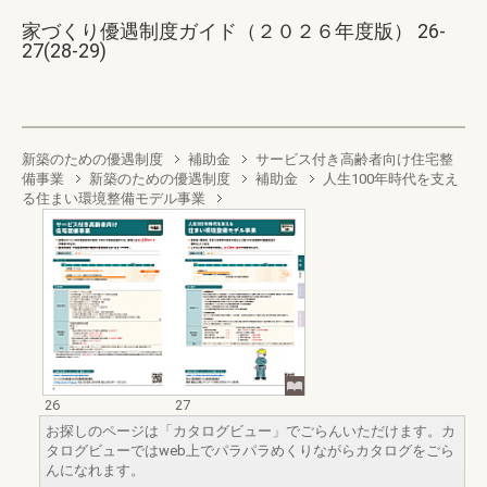
家づくり優遇制度ガイド（２０２６年度版） 26-
27(28-29)
新築のための優遇制度
補助金
サービス付き高齢者向け住宅整
備事業
新築のための優遇制度
補助金
人生100年時代を支え
る住まい環境整備モデル事業
26
27
お探しのページは「カタログビュー」でごらんいただけます。カ
タログビューではweb上でパラパラめくりながらカタログをごら
んになれます。