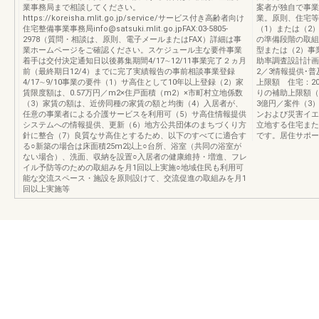
業事務局まで相談してください。
案者が独自で事業
https://koreisha.mlit.go.jp/service/サービス付き高齢者向け
業。原則、住宅等
住宅整備事業事務局info@satsuki.mlit.go.jpFAX:03-5805-
（1）または（2
2978（質問・相談は、原則、電子メールまたはFAX）詳細は事
の準備段階の取組
業ホームページをご確認ください。スケジュール主な要件事業
型または（2）事
着手は交付決定通知日以後募集期間4/17∼12/11事業完了２ヵ月
助率調査設計計画
前（最終期日12/4）までに完了実績報告の事前相談事業登録
2／3情報提供･
4/17∼9/10事業の要件（1）サ高住として10年以上登録（2）家
上限額 住宅：20
賃限度額は、0.57万円／m2×住戸面積（m2）×市町村立地係数
りの補助上限額（
（3）家賃の額は、近傍同種の家賃の額と均衡（4）入居者が、
3億円／案件（3
任意の事業者による介護サービスを利用可（5）サ高住情報提供
ンおよび災害イエ
システムへの情報提供、更新（6）地方公共団体のまちづくり方
立地する住宅また
針に整合（7）良質なサ高住とするため、以下のすべてに適合す
です。居住サポー
る○新築の場合は床面積25m2以上○台所、浴室（共同の浴室が
ない場合）、洗面、収納を設置○入居者の健康維持・増進、フレ
イル予防等のための取組みを月1回以上実施○地域住民も利用可
能な交流スペース・施設を原則設けて、交流促進の取組みを月1
回以上実施等