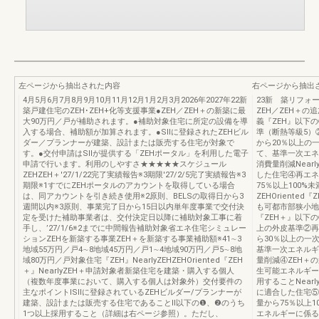
左ページから抽出された内容
右ページから抽出
4月5月6月7月8月9月10月11月12月1月2月3月2026年2027年22新
23新 築リフォ
築戸建住宅のZEH･ZEH+化等支援事業●ZEH／ZEH＋の新築に最
ZEH／ZEH＋の
大90万円／戸が補助されます。●補助対象住宅に所定の設備を導
義『ZEH』以下
入する場合、補助額が加算されます。●SIIに登録されたZEHビル
準（断熱等級5）
ダー／プランナーが建築、設計または販売する住宅が対象で
から20％以上の
す。●交付申請はSIIが提供する「ZEHポータル」を利用した電子
て、基準一次エネ
申請で行います。利用のしやすさ★★★★★スケジュール
消費量削減Near
ZEHZEH＋'27/1/22完了実績報告※3期限'27/2/5完了実績報告※3
した住宅④再エネ
期限※1すでにZEHポータルのアカウントを取得している場合
75％以上100
は、同アカウントを引き続き使用※2原則、BELSの取得日から3
ZEHOrient
週間以内※3原則、事業完了日から15日以内単年度事業で交付決
も可都市部狭小地
定を受けた補助事業者は、交付決定日以降に補助対象工事に着
『ZEH＋』以下
手し、’27/1/6※2までに中間報告補助対象省エネ住宅シミュレー
上の外皮基準②再
ションZEHを新築する事業ZEH＋を新築する事業補助額※41∼3
ら30％以上の一
地域55万円／戸4∼8地域45万円／戸1∼4地域90万円／戸5∼8地
基準一次エネルギ
域80万円／戸対象住宅『ZEH』NearlyZEHZEHOriented『ZEH
量削減④ZEH＋
＋』NearlyZEH＋申請対象者新築住宅を建築・購入する個人
生可能エネルギー
（複数年度事業において、購入する個人は対象外）交付要件の
用することNear
主なポイントⅠSIIに登録されているZEHビルダー/プランナーが
に適合した住宅⑤
建築、設計または販売する住宅であることⅡ以下の❶、❷のうち
量から75％以上
1つ以上採用すること（詳細は右ページ参照）。ただし、
エネルギーに係る