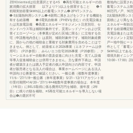
ZEHOrientedは任意選択とする※5 ❶再生可能エネルギーの自
敷地内に設置され
家消費の拡大措置 以下より1つ以上を措置すること ❶-1
蓄電システム上限2
初期実効容量5kWh以上の蓄電システム❶-2PVTシステム
80万円／戸、9
❶-3太陽熱利用システム❶-4昼間に沸き上げをシフトする機能を
2太陽熱利用シス
有する給湯機 ❶-5電気自動車（PHEVを含む）の充電設備ま
面積により異なる
たは充放電設備 ❷高度エネルギーマネジメント注意別荘、セ
エネルギー有効活
カンドハウス等は補助対象外です。災害レッドゾーンおよび災
有する給湯機定額
害イエローゾーン（本事業が定めた区域に限る）に立地する住
充電設備または充
宅（申請敷地内含む）は原則、補助対象外です。補助対象経費
マネジメント定額
に、国からの他の補助金と重複する対象費用を含めることはで
戸ー地中熱ヒート
きません。例として、給湯省エネ2026事業（エネファームは併
件として「蓄電シ
用可）（P21参照）、みらいエコ住宅2026事業（P20参照）、ク
5kWh以上であること
リーンエネルギー自動車の普及促進に向けた充電・充てん設備
環境共創イニシアチブ（
等導入促進補助金とは併用できません。主な要件下表は、申請
10:00∼17:
者が建築主または購入予定者の個人申請向けの内容です。申請
者が販売者となる法人の場合は、事業ホームページにある法人
申請向け公募要領ご確認ください。一般公募（複数年度事業）
11/6∼’27/1/8一般公募（単年度事業）5/21∼12/11アカウント発
行受付期間※14/20∼’27/1/4※4複数年度事業の場合は、本年度
（1年目）にBELS取得に係る費用5万円を補助、後年度（2年
目）に残りの額を補助。※5再生可能エネルギーを導入しない場
合は❶の選択不可