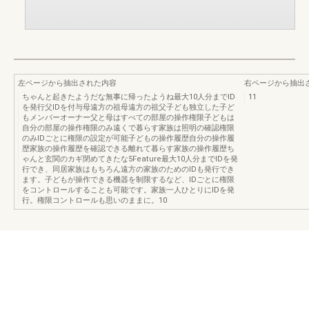
左ページから抽出された内容
右ページから抽出
ちゃんと起きたようだな無事に帰ったようね最大10人分までID
11
を発行父IDを付与母遠方の祖母遠方の祖父子ども独立した子ど
もメンバーオーナー父と母はすべての部屋の操作権限子どもは
自分の部屋の操作権限のみ遠くで暮らす家族は照明の確認権限
のみIDごとに権限の設定が可能子どもの操作履歴自分の操作履
歴家族の操作履歴を確認できる離れて暮らす家族の操作履歴ち
ゃんと玄関のカギ閉めてきたな5Feature最大10人分までIDを発
行でき、同居家族はもちろん遠方の家族のためのIDも発行でき
ます。子どもが操作できる機器を制限するなど、IDごとに権限
をコントロールすることも可能です。家族一人ひとりにIDを発
行。権限コントロールも思いのままに。10