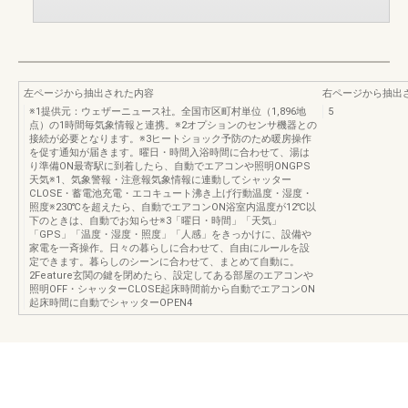
左ページから抽出された内容
右ページから抽出
※1提供元：ウェザーニュース社。全国市区町村単位（1,896地
5
点）の1時間毎気象情報と連携。※2オプションのセンサ機器との
接続が必要となります。※3ヒートショック予防のため暖房操作
を促す通知が届きます。曜日・時間入浴時間に合わせて、湯は
り準備ON最寄駅に到着したら、自動でエアコンや照明ONGPS
天気※1、気象警報・注意報気象情報に連動してシャッター
CLOSE・蓄電池充電・エコキュート沸き上げ行動温度・湿度・
照度※230℃を超えたら、自動でエアコンON浴室内温度が12℃以
下のときは、自動でお知らせ※3「曜日・時間」「天気」
「GPS」「温度・湿度・照度」「人感」をきっかけに、設備や
家電を一斉操作。日々の暮らしに合わせて、自由にルールを設
定できます。暮らしのシーンに合わせて、まとめて自動に。
2Feature玄関の鍵を閉めたら、設定してある部屋のエアコンや
照明OFF・シャッターCLOSE起床時間前から自動でエアコンON
起床時間に自動でシャッターOPEN4