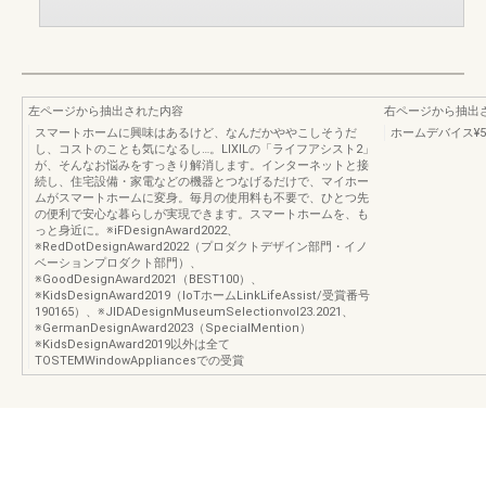
左ページから抽出された内容
右ページから抽出
スマートホームに興味はあるけど、なんだかややこしそうだ
ホームデバイス¥5
し、コストのことも気になるし…。LIXILの「ライフアシスト2」
が、そんなお悩みをすっきり解消します。インターネットと接
続し、住宅設備・家電などの機器とつなげるだけで、マイホー
ムがスマートホームに変身。毎月の使用料も不要で、ひとつ先
の便利で安心な暮らしが実現できます。スマートホームを、も
っと身近に。※iFDesignAward2022、
※RedDotDesignAward2022（プロダクトデザイン部門・イノ
ベーションプロダクト部門）、
※GoodDesignAward2021（BEST100）、
※KidsDesignAward2019（IoTホームLinkLifeAssist/受賞番号
190165）、※JIDADesignMuseumSelectionvol23.2021、
※GermanDesignAward2023（SpecialMention）
※KidsDesignAward2019以外は全て
TOSTEMWindowAppliancesでの受賞