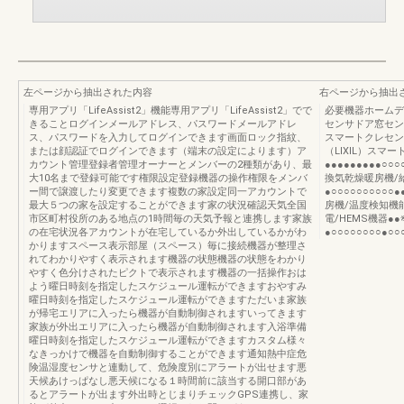
左ページから抽出された内容
右ページから抽出
専用アプリ「LifeAssist2」機能専用アプリ「LifeAssist2」でで
必要機器ホームデ
きることログインメールアドレス、パスワードメールアドレ
センサドア窓セン
ス、パスワードを入力してログインできます画面ロック指紋、
スマートクレセン
または顔認証でログインできます（端末の設定によります）ア
（LIXIL）スマー
カウント管理登録者管理オーナーとメンバーの2種類があり、最
●●●●●●●●●○○○
大10名まで登録可能です権限設定登録機器の操作権限をメンバ
換気乾燥暖房機/
ー間で譲渡したり変更できます複数の家設定同一アカウントで
●○○○○○○○○○○
最大５つの家を設定することができます家の状況確認天気全国
房機/温度検知機能付
市区町村役所のある地点の1時間毎の天気予報と連携します家族
電/HEMS機器●
の在宅状況各アカウントが在宅しているか外出しているかがわ
●○○○○○○○○●○○
かりますスペース表示部屋（スペース）毎に接続機器が整理さ
れてわかりやすく表示されます機器の状態機器の状態をわかり
やすく色分けされたピクトで表示されます機器の一括操作おは
よう曜日時刻を指定したスケジュール運転ができますおやすみ
曜日時刻を指定したスケジュール運転ができますただいま家族
が帰宅エリアに入ったら機器が自動制御されますいってきます
家族が外出エリアに入ったら機器が自動制御されます入浴準備
曜日時刻を指定したスケジュール運転ができますカスタム様々
なきっかけで機器を自動制御することができます通知熱中症危
険温湿度センサと連動して、危険度別にアラートが出せます悪
天候あけっぱなし悪天候になる１時間前に該当する開口部があ
るとアラートが出ます外出時とじまりチェックGPS連携し、家