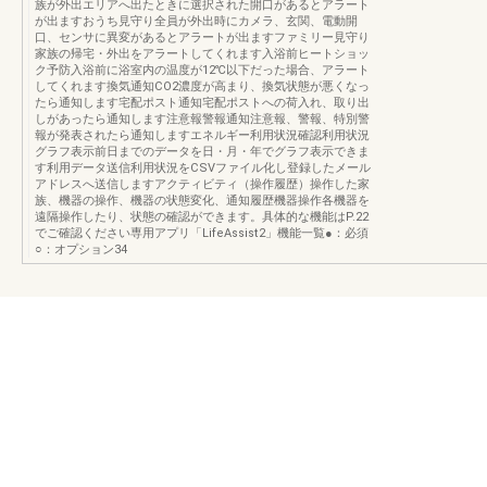
族が外出エリアへ出たときに選択された開口があるとアラート
が出ますおうち見守り全員が外出時にカメラ、玄関、電動開
口、センサに異変があるとアラートが出ますファミリー見守り
家族の帰宅・外出をアラートしてくれます入浴前ヒートショッ
ク予防入浴前に浴室内の温度が12℃以下だった場合、アラート
してくれます換気通知CO2濃度が高まり、換気状態が悪くなっ
たら通知します宅配ポスト通知宅配ポストへの荷入れ、取り出
しがあったら通知します注意報警報通知注意報、警報、特別警
報が発表されたら通知しますエネルギー利用状況確認利用状況
グラフ表示前日までのデータを日・月・年でグラフ表示できま
す利用データ送信利用状況をCSVファイル化し登録したメール
アドレスへ送信しますアクティビティ（操作履歴）操作した家
族、機器の操作、機器の状態変化、通知履歴機器操作各機器を
遠隔操作したり、状態の確認ができます。具体的な機能はP.22
でご確認ください専用アプリ「LifeAssist2」機能一覧●：必須
○：オプション34