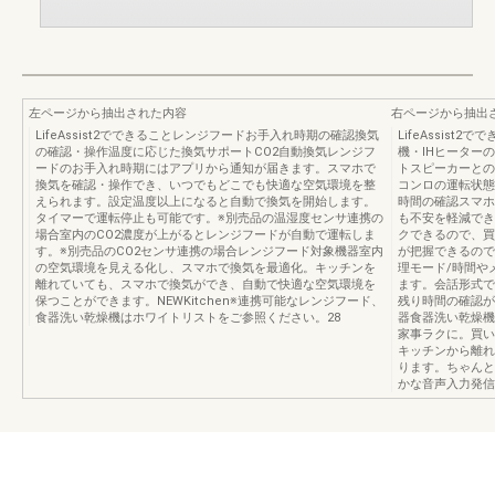
左ページから抽出された内容
右ページから抽出
LifeAssist2でできることレンジフードお手入れ時期の確認換気
LifeAssis
の確認・操作温度に応じた換気サポートCO2自動換気レンジフ
機・IHヒーター
ードのお手入れ時期にはアプリから通知が届きます。スマホで
トスピーカーとの
換気を確認・操作でき、いつでもどこでも快適な空気環境を整
コンロの運転状態
えられます。設定温度以上になると自動で換気を開始します。
時間の確認スマホ
タイマーで運転停止も可能です。※別売品の温湿度センサ連携の
も不安を軽減でき
場合室内のCO2濃度が上がるとレンジフードが自動で運転しま
クできるので、買
す。※別売品のCO2センサ連携の場合レンジフード対象機器室内
が把握できるので
の空気環境を見える化し、スマホで換気を最適化。キッチンを
理モード/時間や
離れていても、スマホで換気ができ、自動で快適な空気環境を
ます。会話形式で
保つことができます。NEWKitchen※連携可能なレンジフード、
残り時間の確認が
食器洗い乾燥機はホワイトリストをご参照ください。28
器食器洗い乾燥機
家事ラクに。買い
キッチンから離れ
ります。ちゃんと
かな音声入力発信