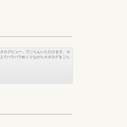
タログビュー」でごらんいただけます。カ
b上でパラパラめくりながらカタログをごら