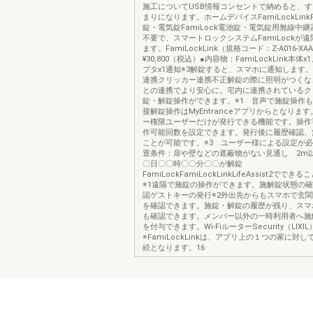
施工についてUSB情報コンセントで納めると、
まりになります。ホームデバイスFamiLockLinkF
錠・電気錠FamiLock電池錠・電気錠用無線中
不要で、スマートロックシステムFamiLockが
ます。FamiLockLink（規格コード：Z-A016-XA
¥30,800（税込）●内容物：FamiLockLink本体x
プタx1通知※3解錠すると、スマホに通知します
連携クリッカー連携不正解錠の際に照明がつくな
との連携でより安心に。宅内に連携されているク
錠・解錠操作ができます。※1 音声で施錠操作
接解錠操作はMyEntranceアプリからとなります
ー権限ユーザーだけが発行できる機能です。操作
作可能回数を設定できます。発行後に履歴確認、
ことが可能です。※3 ユーザー様による設定が必
置条件：扉や壁などの遮蔽物がない⾒通し 2m
〇日〇〇時〇〇分〇〇が解錠
FamiLockFamiLockLinkLifeAssist2でで
※1遠隔で施錠の操作ができます。施解錠状態の
認ゲストキーの発行※2外出先からもスマホで玄
を確認できます。施錠・解錠の履歴が残り、スマ
も確認できます。メンバー以外の一時利用者へ施
を付与できます。Wi-FiルーターSecurity（LIXIL
※FamiLockLinkは、アプリ上の１つの家に対
続となります。16