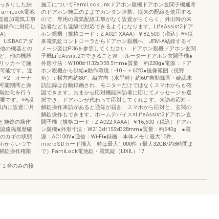
すっきりした納
施工についてFamiLockLinkドアホン親機ドアホン玄関子機通常
amiLock電池
のドアホン施工のままでカンタン連携。従来の配線を使用する
継器追加電気工事
ので、専用の電気配線工事がなく設置がらくらく。外出時の来
遠隔操作に対応し
訪者なども遠隔で対応できるようになります。LifeAssist2ドア
AA）
ホン親機（規格コード：Z-A021-XAAA）￥82,500（税込）※※従
1、USBACアダ
来電気錠コントローラからドアホン親機へ JEM-A結線するイ
。他の機器との
メージ図はP36を参照してください ドアホン親機ドアホン玄関
ど、他の機器
子機LifeAssist2でできることWi-Fiルータードアホン玄関子機●
リッカーで施
外形寸法：W100xH132xD38.5mm●質量：約220g●電源：ドア
も可能です。近
ホン親機から供給●動作環境：-10～＋60℃●撮像範囲（視野
。※2 オーナ
角）：横方向約80°、縦方向（水平時）約60°自動録画・確認来
可能期間と操
訪記録は自動録画され、モニターだけではなくスマホからも確
無効化を行う
認できます。おまかせ応対機能来訪者に応じてメッセージを選
要です。※※設
択でき、ドアホンが代わって応対してくれます。来訪者応対＋
以内に設置〇月
解錠操作来訪があると通知が届き、スマホから応対と、玄関の
解錠操作もできます。ホームデバイス※LifeAssist2ドアホン玄
きること施錠の操作
関子機（規格コード：Z-A022-XAAA）￥16,500（税込）ドアホ
確認遠隔履歴確
ン親機●外形寸法：W210xH159xD28mm●質量：約640g ●電
関のカギの状態
源：AC100V●通信：Wi-Fi●録画：本体メモリ最大10件、
ホからいつで
microSDカード挿入 時は最大1,000件（最大32GB/約8時間ま
解錠操作権限
で）FamiLock電池錠・電気錠（LIXIL）17
）
して１台のみの接