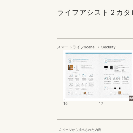
ライフアシスト２カタログ 1
スマートライフscene
Security
16
17
左ページから抽出された内容