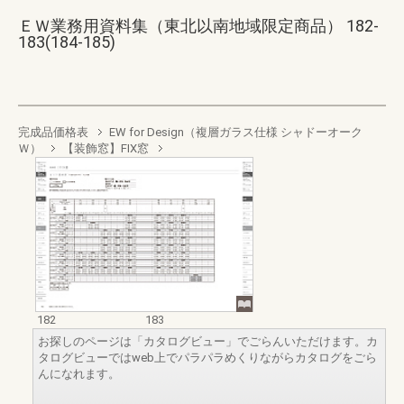
ＥＷ業務用資料集（東北以南地域限定商品） 182-
183(184-185)
完成品価格表
EW for Design（複層ガラス仕様 シャドーオーク
Ｗ）
【装飾窓】FIX窓
182
183
お探しのページは「カタログビュー」でごらんいただけます。カ
タログビューではweb上でパラパラめくりながらカタログをごら
んになれます。