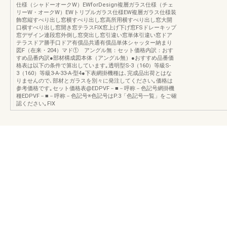
仕様（シャドーオークW）EWforDesign複層ガラス仕様（チェ
リーW・オークW）EWトリプルガラス仕様EW複層ガラス仕様装
飾窓縦すべり出し窓横すべり出し窓高所用横すべり出し窓大開
口横すべり出し窓開き窓テラスFIX窓上げ下げ窓FSドレーキップ
窓デザイン連段窓外倒し窓突出し窓引違い窓単体引違い窓ドア
テラスドア勝手口ドア有償品共通有償品単体シャッター納まり
図F（在来・204）マド① アングル無：セット価格内訳：おす
すめ品番内訳●部材構成図本体（アングル無）●おすすめ品番価
格表は以下の条件で算出しています｡透明型S-3（160）等級S-
3（160）等級3-A-33-A-型4●下表網掛機種は､完成品出荷とはな
りませんので､部材とガラスを別々に発注してください｡価格は
参考価格です｡セット価格表@EDPVF－■－呼称－色記号網掛機
種EDPVF－■－呼称－色記号※色記号はP.3「色記号一覧」をご確
認ください｡FIX