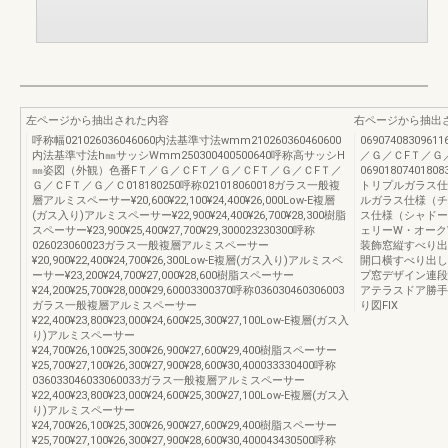
左ページから抽出された内容
右ページから抽出
呼称幅021026036046060内法基準寸法wmm210260360460600
06907408309611
内法基準寸法h㎜サッシWmm250300400500640呼称高サッシH
／Ｇ／ＣFＴ／Ｇ
㎜姿図（外観）色番FＴ／Ｇ／ＣFＴ／Ｇ／ＣFＴ／Ｇ／ＣFＴ／
069018074018083
Ｇ／ＣFＴ／Ｇ／Ｃ018180250呼称021018060018ガラス一般複
トリプルガラス仕様
層アルミスペーサー¥20,600¥22,100¥24,400¥26,000Low-E複層
ルガラス仕様（チェ
(ガス入り)アルミスペーサー¥22,900¥24,400¥26,700¥28,300樹脂
ス仕様（シャドーオ
スペーサー¥23,900¥25,400¥27,700¥29,300023230300呼称
ェリーW・オーク
026023060023ガラス一般複層アルミスペーサー
装飾窓縦すべり出
¥20,900¥22,400¥24,700¥26,300Low-E複層(ガス入り)アルミスペ
開口横すべり出し
ーサー¥23,200¥24,700¥27,000¥28,600樹脂スペーサー
プ窓デザイン連段
¥24,200¥25,700¥28,000¥29,60003300370呼称036030460306003
アテラスドア勝手
ガラス一般複層アルミスペーサー
り図FIX
¥22,400¥23,800¥23,000¥24,600¥25,300¥27,100Low-E複層(ガス入
り)アルミスペーサー
¥24,700¥26,100¥25,300¥26,900¥27,600¥29,400樹脂スペーサー
¥25,700¥27,100¥26,300¥27,900¥28,600¥30,400033330400呼称
036033046033060033ガラス一般複層アルミスペーサー
¥22,400¥23,800¥23,000¥24,600¥25,300¥27,100Low-E複層(ガス入
り)アルミスペーサー
¥24,700¥26,100¥25,300¥26,900¥27,600¥29,400樹脂スペーサー
¥25,700¥27,100¥26,300¥27,900¥28,600¥30,400043430500呼称